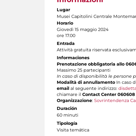
Lugar
Musei Capitolini Centrale Montemar
Horario
Giovedì 15 maggio 2024
ore 17.00
Entrada
Attività gratuita riservata esclusiva
Informaciones
Prenotazione obbligatoria allo 060
Massimo
25 partecipanti
In caso di disponibilità le persone
Modalità di annullamento
In caso d
email
al seguente indirizzo:
disdett
chiamare il
Contact Center 060608
Organizzazione
:
Sovrintendenza Ca
Duración
60 minuti
Tipología
Visita temática