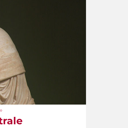
to
trale