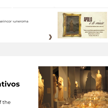
eiincomuneroma
tivos
f the