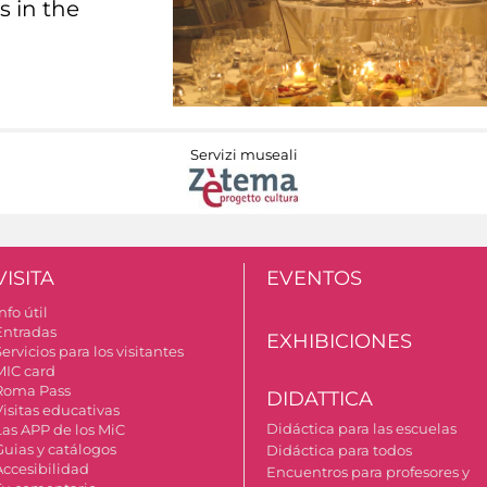
s in the
Servizi museali
VISITA
EVENTOS
nfo útil
Entradas
EXHIBICIONES
ervicios para los visitantes
MIC card
Roma Pass
DIDATTICA
Visitas educativas
Didáctica para las escuelas
Las APP de los MiC
Guias y catálogos
Didáctica para todos
Accesibilidad
Encuentros para profesores y