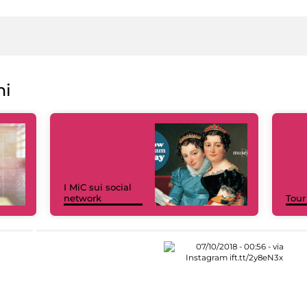
ni
I MiC sui social
network
Tour