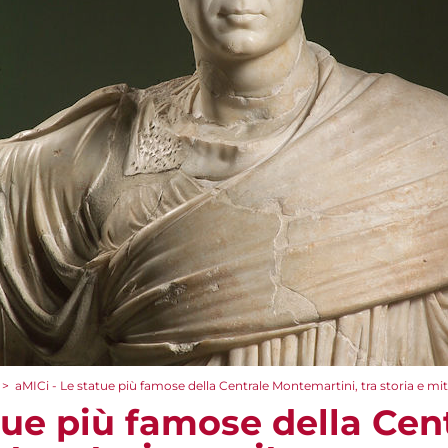
>
aMICi - Le statue più famose della Centrale Montemartini, tra storia e mi
tue più famose della Cen