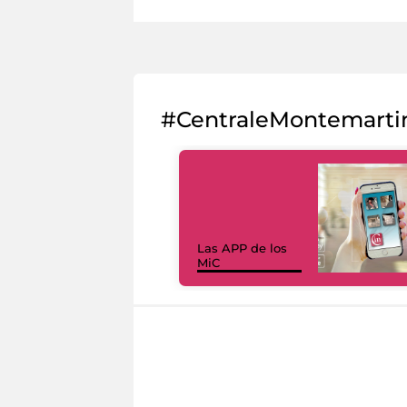
#CentraleMontemarti
Las APP de los
MiC