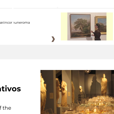
eiincomuneroma
tivos
f the