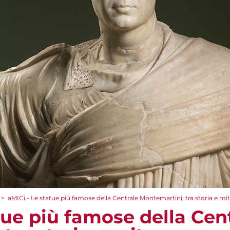
>
aMICi - Le statue più famose della Centrale Montemartini, tra storia e mi
tue più famose della Cen