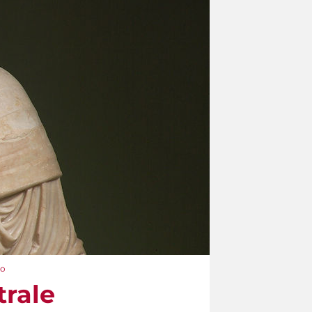
to
trale