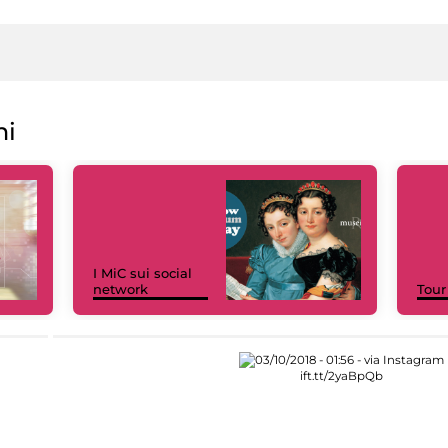
ni
I MiC sui social
network
Tour