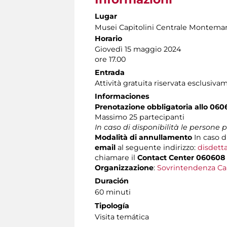
Lugar
Musei Capitolini Centrale Montemar
Horario
Giovedì 15 maggio 2024
ore 17.00
Entrada
Attività gratuita riservata esclusiva
Informaciones
Prenotazione obbligatoria allo 060
Massimo
25 partecipanti
In caso di disponibilità le persone
Modalità di annullamento
In caso d
email
al seguente indirizzo:
disdett
chiamare il
Contact Center 060608
Organizzazione
:
Sovrintendenza Ca
Duración
60 minuti
Tipología
Visita temática