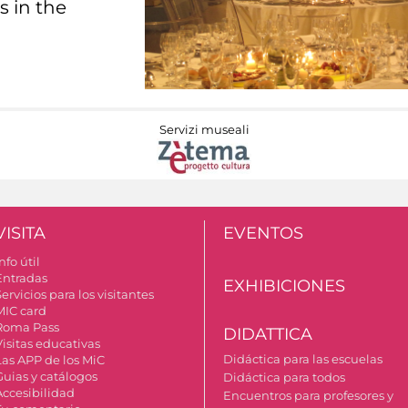
s in the
Servizi museali
VISITA
EVENTOS
nfo útil
Entradas
EXHIBICIONES
ervicios para los visitantes
MIC card
Roma Pass
DIDATTICA
Visitas educativas
Didáctica para las escuelas
Las APP de los MiC
Guias y catálogos
Didáctica para todos
Accesibilidad
Encuentros para profesores y