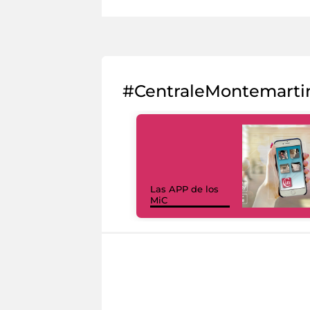
#CentraleMontemarti
Las APP de los
MiC