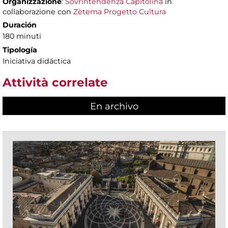
Organizzazione
:
Sovrintendenza Capitolina
in
collaborazione con
Zètema Progetto Cultura
Duración
180 minuti
Tipología
Iniciativa didáctica
Attività correlate
En archivo