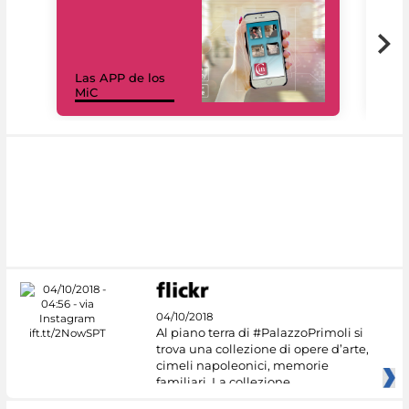
Las APP de los
I Mi
MiC
net
04/10/2018
Al piano terra di #PalazzoPrimoli si
trova una collezione di opere d’arte,
cimeli napoleonici, memorie
familiari. La collezione