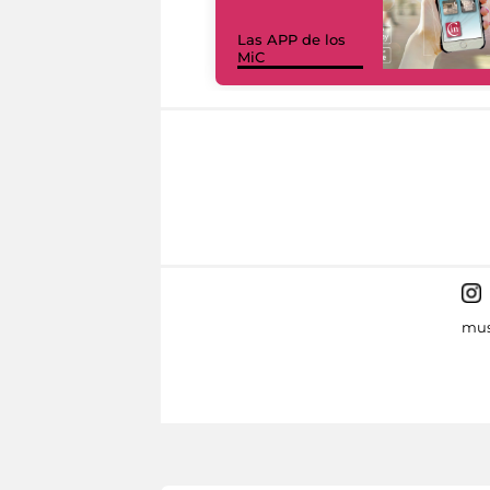
Las APP de los
MiC
mus