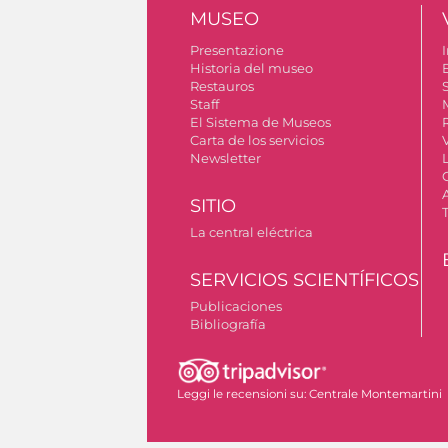
MUSEO
Presentazione
I
Historia del museo
Restauros
S
Staff
El Sistema de Museos
Carta de los servicios
Newsletter
SITIO
La central eléctrica
SERVICIOS SCIENTÍFICOS
Publicaciones
Bibliografía
Permiso para tomar fotografías
Leggi le recensioni su:
Centrale Montemartini