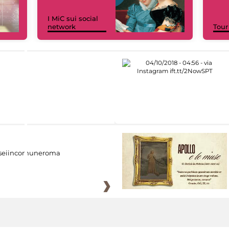
I MiC sui social
network
Tour
eiincomuneroma