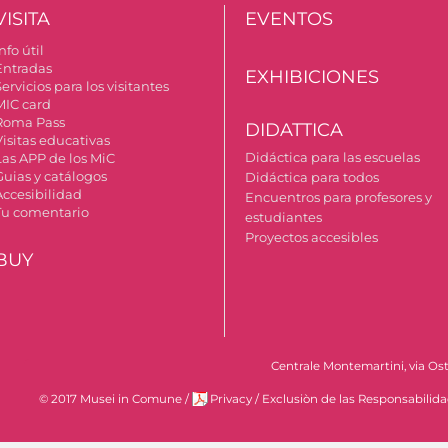
VISITA
EVENTOS
nfo útil
Entradas
EXHIBICIONES
ervicios para los visitantes
MIC card
Roma Pass
DIDATTICA
Visitas educativas
Didáctica para las escuelas
Las APP de los MiC
Guias y catálogos
Didáctica para todos
Accesibilidad
Encuentros para profesores y
Tu comentario
estudiantes
Proyectos accesibles
BUY
Centrale Montemartini, via Ost
© 2017 Musei in Comune
/
Privacy
/
Exclusiòn de las Responsabilid