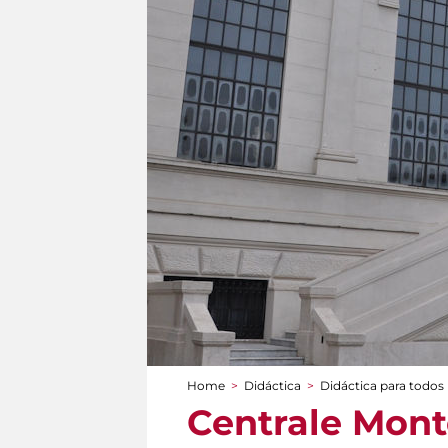
Home
>
Didáctica
>
Didáctica para todos
You are here
Centrale Monte