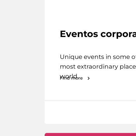
Eventos corpora
Unique events in some o
most extraordinary place
world.
Find more