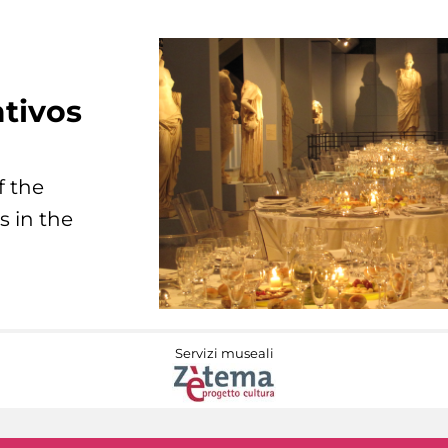
tivos
f the
s in the
Servizi museali