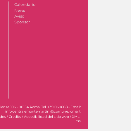
Calendario
News
Aviso
Sponsor
iense 106 - 00154 Roma. Tel. +39 060608 - Email:
info.centralemontemartini@comune.roma.it
ades
/
Credits
/
Accesibilidad del sitio web
/
XML-
rss