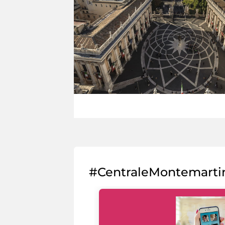
#CentraleMontemarti