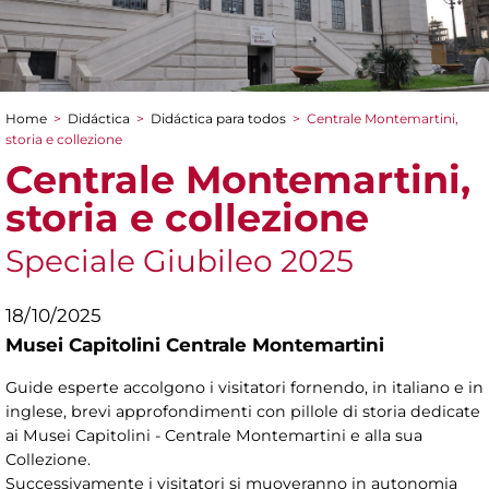
Home
>
Didáctica
>
Didáctica para todos
>
Centrale Montemartini,
You are here
storia e collezione
Centrale Montemartini,
storia e collezione
Speciale Giubileo 2025
18/10/2025
Musei Capitolini Centrale Montemartini
Guide esperte accolgono i visitatori fornendo, in italiano e in
inglese, brevi approfondimenti con pillole di storia dedicate
ai Musei Capitolini - Centrale Montemartini e alla sua
Collezione.
Successivamente i visitatori si muoveranno in autonomia