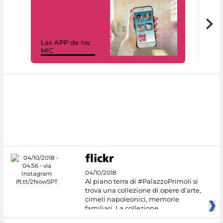
Las APP de los
I Mi
MiC
net
04/10/2018
Al piano terra di #PalazzoPrimoli si
trova una collezione di opere d’arte,
cimeli napoleonici, memorie
familiari. La collezione