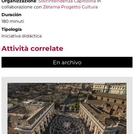
Organizzazione
:
Sovrintendenza Capitolina
in
collaborazione con
Zètema Progetto Cultura
Duración
180 minuti
Tipología
Iniciativa didáctica
Attività correlate
En archivo