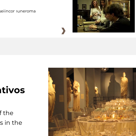
eiincomuneroma
tivos
f the
s in the