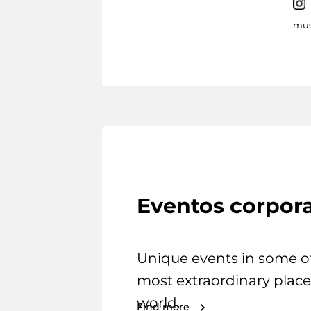
mus
Eventos corpora
Unique events in some o
most extraordinary place
world.
Find more