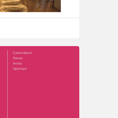
Calendario
News
Aviso
Sponsor