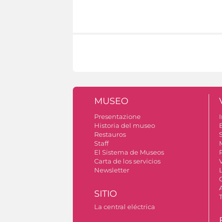
MUSEO
Presentazione
I
Historia del museo
Restauros
S
Staff
El Sistema de Museos
Carta de los servicios
Newsletter
SITIO
La central eléctrica