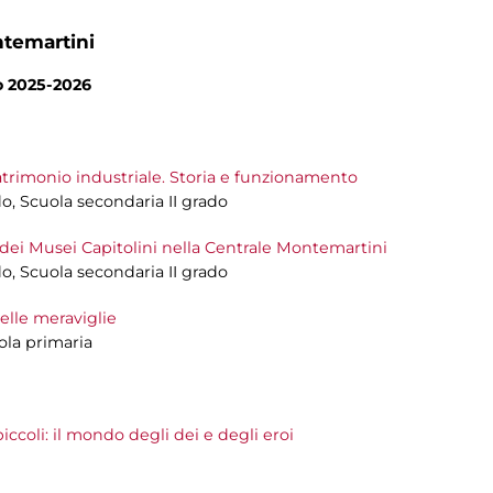
ntemartini
no 2025-2026
atrimonio industriale. Storia e funzionamento
do, Scuola secondaria II grado
 dei Musei Capitolini nella Centrale Montemartini
do, Scuola secondaria II grado
delle meraviglie
uola primaria
ccoli: il mondo degli dei e degli eroi