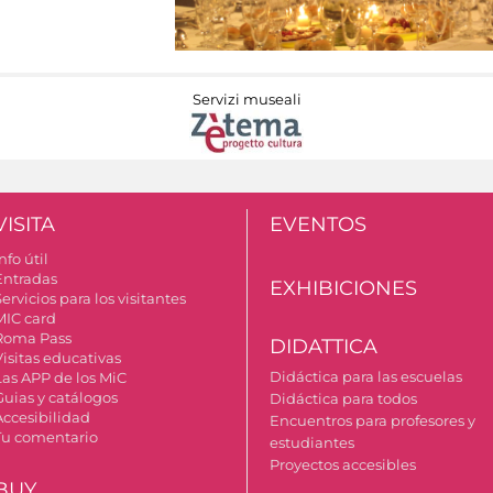
Servizi museali
VISITA
EVENTOS
nfo útil
Entradas
EXHIBICIONES
ervicios para los visitantes
MIC card
Roma Pass
DIDATTICA
Visitas educativas
Didáctica para las escuelas
Las APP de los MiC
Guias y catálogos
Didáctica para todos
Accesibilidad
Encuentros para profesores y
Tu comentario
estudiantes
Proyectos accesibles
BUY