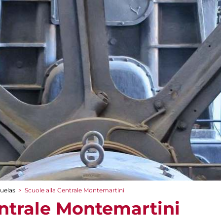
cuelas
>
Scuole alla Centrale Montemartini
entrale Montemartini