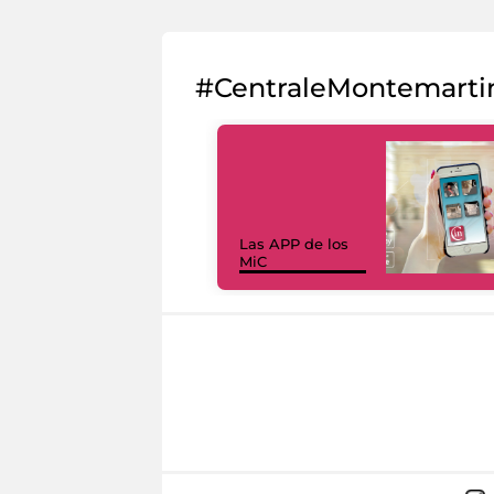
#CentraleMontemarti
Las APP de los
MiC