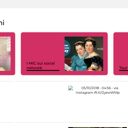
ni
I MiC sui social
network
Tour