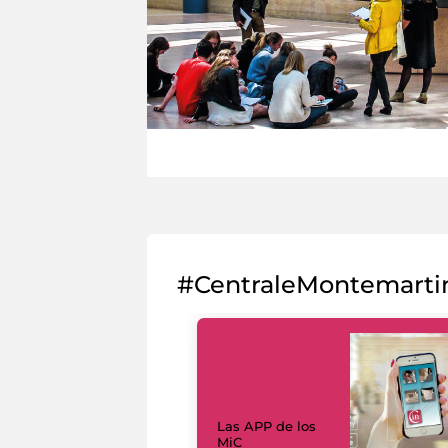
#CentraleMontemarti
Las APP de los
MiC