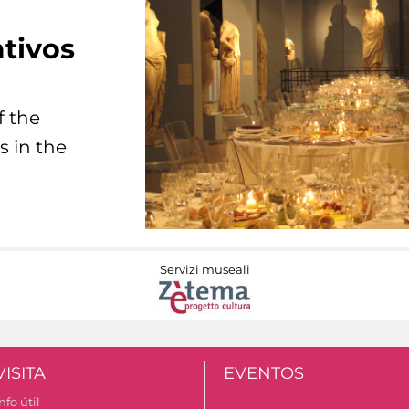
tivos
f the
s in the
Servizi museali
VISITA
EVENTOS
nfo útil