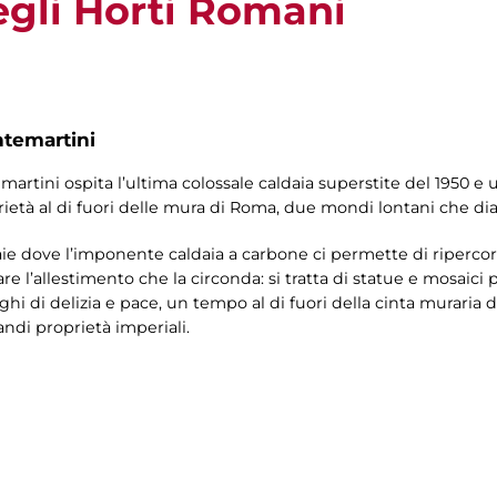
egli Horti Romani
ntemartini
martini ospita l’ultima colossale caldaia superstite del 1950 e 
ietà al di fuori delle mura di Roma, due mondi lontani che dia
daie dove l’imponente caldaia a carbone ci permette di ripercorr
e l’allestimento che la circonda: si tratta di statue e mosaici p
i di delizia e pace, un tempo al di fuori della cinta muraria d
andi proprietà imperiali.