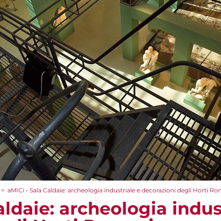
>
aMICi - Sala Caldaie: archeologia industriale e decorazioni degli Horti R
aldaie: archeologia indus