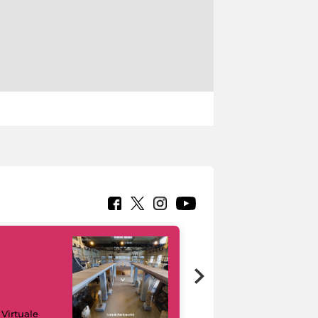
Google Arts &
 Virtuale
Culture