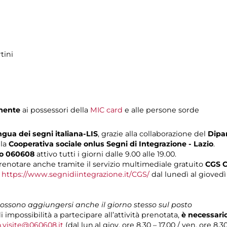
tini
amente
ai possessori della
MIC card
e alle persone sorde
ngua dei segni italiana-LIS
, grazie alla collaborazione del
Dipar
lla
Cooperativa sociale onlus Segni di Integrazione - Lazio
.
lo 060608
attivo tutti i giorni dalle 9.00 alle 19.00.
renotare anche tramite il servizio multimediale gratuito
CGS C
o
https://www.segnidiintegrazione.it/CGS/
dal lunedì al giovedì d
 possono aggiungersi anche il giorno stesso sul posto
di impossibilità a partecipare all’attività prenotata,
è necessari
a.visite@060608.it
(dal lun.al giov. ore 8.30 – 17.00 / ven. ore 8.3