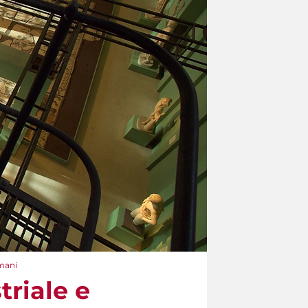
omani
triale e