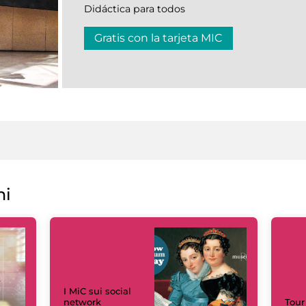
Didáctica para todos
Gratis con la tarjeta MIC
ni
I MiC sui social
network
Tour