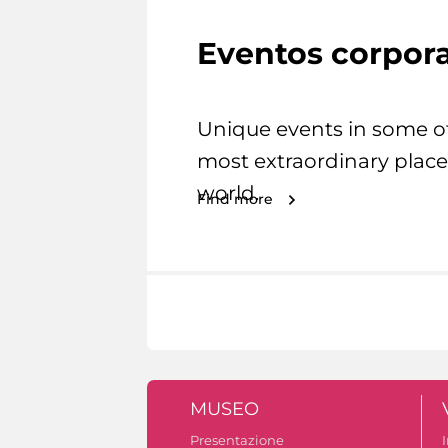
Eventos corpora
Unique events in some o
most extraordinary place
world.
Find more
MUSEO
Presentazione
I