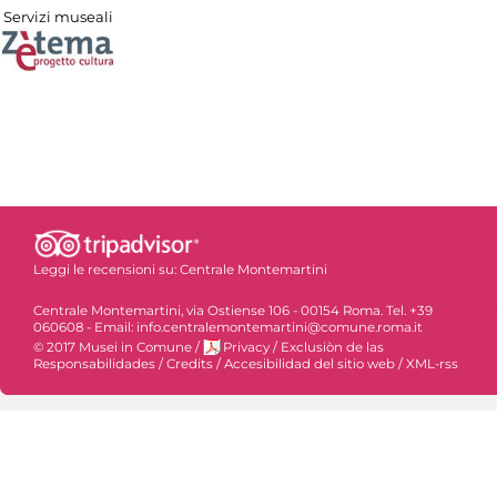
Servizi museali
Leggi le recensioni su:
Centrale Montemartini
Centrale Montemartini, via Ostiense 106 - 00154 Roma. Tel. +39
060608 - Email: info.centralemontemartini@comune.roma.it
© 2017 Musei in Comune
/
Privacy
/
Exclusiòn de las
Responsabilidades
/
Credits
/
Accesibilidad del sitio web
/
XML-rss