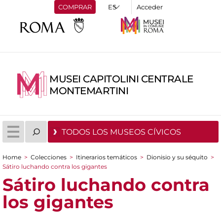
COMPRAR
Acceder
MUSEI CAPITOLINI CENTRALE
MONTEMARTINI
TODOS LOS MUSEOS CÍVICOS
Home
>
Colecciones
>
Itinerarios temáticos
>
Dionisio y su séquito
>
You are here
Sátiro luchando contra los gigantes
Sátiro luchando contra
los gigantes