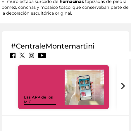
El muro estaba surcado de
hornacinas
tapizadas de piedra
pómez, conchas y mosaico tosco, que conservaban parte de
la decoración escultórica original.
#CentraleMontemartini
Las APP de los
I Mi
MiC
net