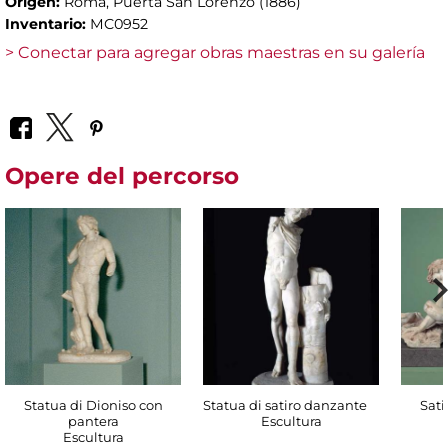
Origen:
Roma, Puerta San Lorenzo (1886)
Inventario:
MC0952
> Conectar para agregar obras maestras en su galería
Opere del percorso
Statua di Dioniso con
Statua di satiro danzante
Sati
pantera
Escultura
Escultura