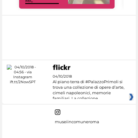
MiC
net
04/10/2018
Al piano terra di #PalazzoPrimoli si
trova una collezione di opere d’arte,
cimeli napoleonici, memorie
familiari. La collezione
museiincomuneroma