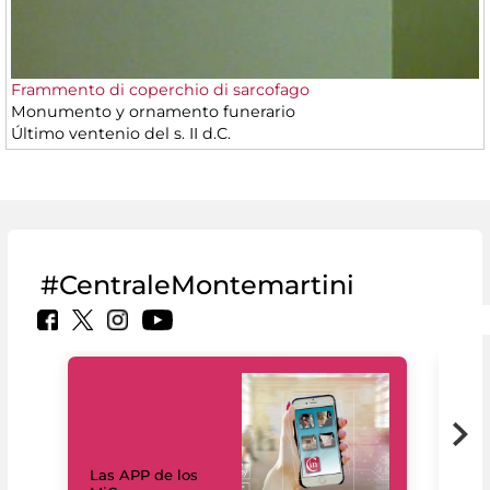
Frammento di coperchio di sarcofago
Monumento y ornamento funerario
Último ventenio del s. II d.C.
#CentraleMontemartini
Las APP de los
I Mi