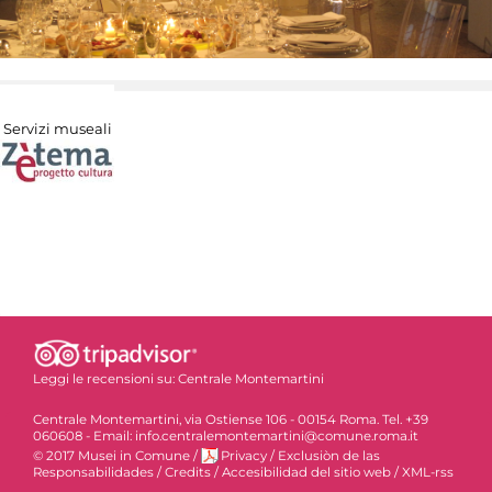
Servizi museali
Leggi le recensioni su:
Centrale Montemartini
Centrale Montemartini, via Ostiense 106 - 00154 Roma. Tel. +39
060608 - Email: info.centralemontemartini@comune.roma.it
© 2017 Musei in Comune
/
Privacy
/
Exclusiòn de las
Responsabilidades
/
Credits
/
Accesibilidad del sitio web
/
XML-rss