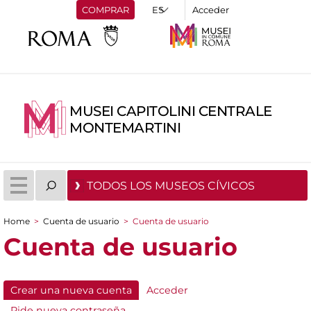
COMPRAR
Acceder
MUSEI CAPITOLINI CENTRALE
MONTEMARTINI
TODOS LOS MUSEOS CÍVICOS
Home
>
Cuenta de usuario
>
Cuenta de usuario
You are here
Cuenta de usuario
Crear una nueva cuenta
(active tab)
Acceder
Primary tabs
Pide nueva contraseña