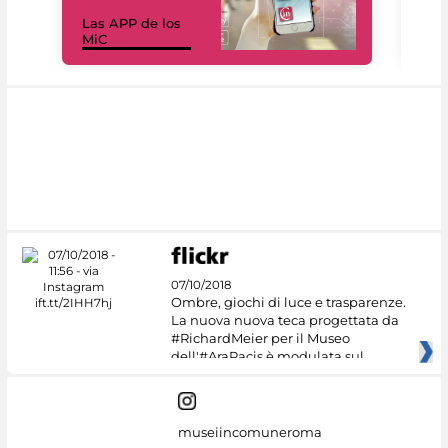
Las APP de los
I Mi
MiC
net
07/10/2018
Ombre, giochi di luce e trasparenze.
La nuova nuova teca progettata da
#RichardMeier per il Museo
dell'#AraPacis è modulata sul
museiincomuneroma