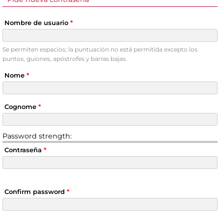
Nombre de usuario
*
Se permiten espacios; la puntuación no está permitida excepto los
puntos, guiones, apóstrofes y barras bajas.
Nome
*
Cognome
*
Password strength:
Contraseña
*
Confirm password
*