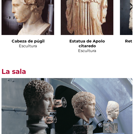
Cabeza de púgil
Estatua de Apolo
Retr
Escultura
citaredo
Escultura
La sala