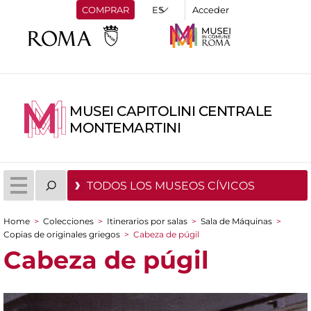
COMPRAR
Acceder
MUSEI CAPITOLINI CENTRALE
MONTEMARTINI
TODOS LOS MUSEOS CÍVICOS
Home
>
Colecciones
>
Itinerarios por salas
>
Sala de Máquinas
>
You are here
Copias de originales griegos
>
Cabeza de púgil
Cabeza de púgil