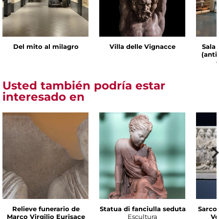
Del mito al milagro
Villa delle Vignacce
Sala 
(ant
Usted también podría estar
interesado en
Relieve funerario de
Statua di fanciulla seduta
Sarco
Marco Virgilio Eurisace
Escultura
Ve