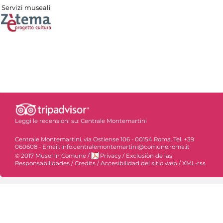
Servizi museali
Leggi le recensioni su:
Centrale Montemartini
Centrale Montemartini, via Ostiense 106 - 00154 Roma. Tel. +39
060608 - Email: info.centralemontemartini@comune.roma.it
© 2017 Musei in Comune
/
Privacy
/
Exclusiòn de las
Responsabilidades
/
Credits
/
Accesibilidad del sitio web
/
XML-rss