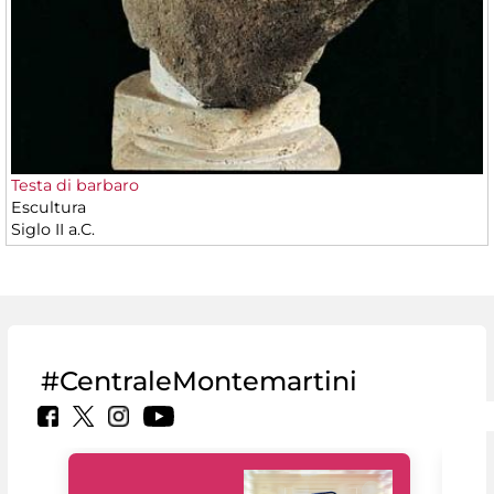
Testa di barbaro
Escultura
Siglo II a.C.
#CentraleMontemartini