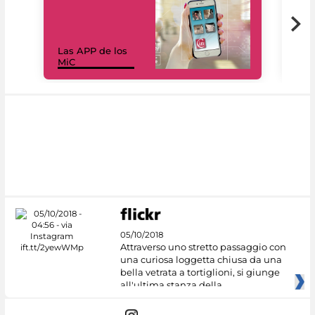
Las APP de los
I Mi
MiC
net
05/10/2018
Attraverso uno stretto passaggio con
una curiosa loggetta chiusa da una
bella vetrata a tortiglioni, si giunge
all'ultima stanza della