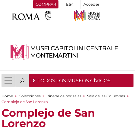
COMPRAR
Acceder
MUSEI CAPITOLINI CENTRALE
MONTEMARTINI
TODOS LOS MUSEOS CÍVICOS
Home
>
Colecciones
>
Itinerarios por salas
>
Sala de las Columnas
>
You are here
Complejo de San Lorenzo
Complejo de San
Lorenzo