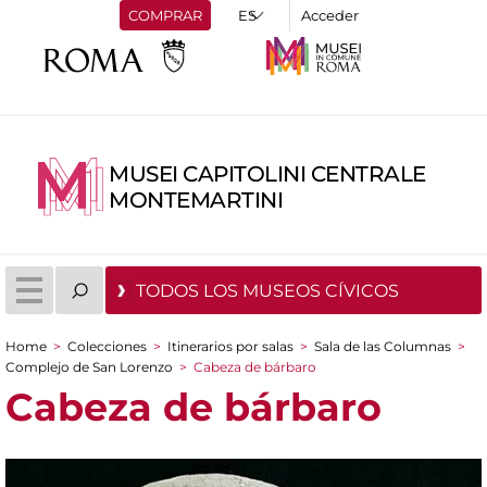
COMPRAR
Acceder
MUSEI CAPITOLINI CENTRALE
MONTEMARTINI
TODOS LOS MUSEOS CÍVICOS
Home
>
Colecciones
>
Itinerarios por salas
>
Sala de las Columnas
>
You are here
Complejo de San Lorenzo
>
Cabeza de bárbaro
Cabeza de bárbaro