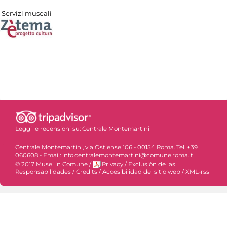
Servizi museali
Leggi le recensioni su:
Centrale Montemartini
Centrale Montemartini, via Ostiense 106 - 00154 Roma. Tel. +39
060608 - Email: info.centralemontemartini@comune.roma.it
© 2017 Musei in Comune
/
Privacy
/
Exclusiòn de las
Responsabilidades
/
Credits
/
Accesibilidad del sitio web
/
XML-rss