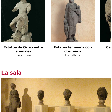
Estatua de Orfeo entre
Estatua femenina con
Cab
animales
dos niños
Escultura
Escultura
La sala