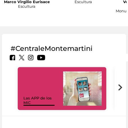
Marco Virgilio Eurisace
Escultura
Ve
Escultura
Monum
#CentraleMontemartini
Las APP de los
I Mi
MiC
net