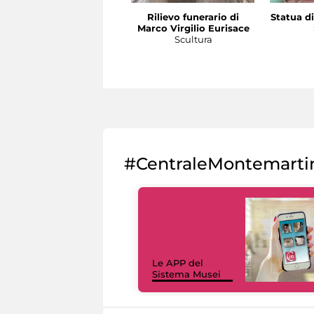
Rilievo funerario di
Statua di
Marco Virgilio Eurisace
Scultura
#CentraleMontemarti
Le APP del
Sistema Musei