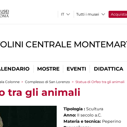
Tutti i musei
Acquist
TOLINI CENTRALE MONTEMART
ALENDARIO
MOSTRE
EVENTI
DIDATTICA
ala Colonne
>
Complesso di San Lorenzo
>
Statua di Orfeo tra gli animali
o tra gli animali
Tipologia :
Scultura
Anno:
II secolo a.C.
Materia e tecnica:
Peperino