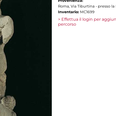
Provenienza:
Roma, Via Tiburtina - presso la 
Inventario:
MC1699
> Effettua il login per aggi
percorso