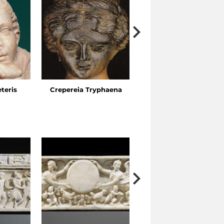
eteris
Crepereia Tryphaena
Horti dell’Esquilino, Vi
Ariosto