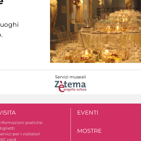
e
 luoghi
.
Servizi museali
VISITA
EVENTI
Informazioni pratiche
iglietti
MOSTRE
ervizi per i visitatori
MIC card