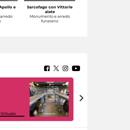
Apollo e
Sarcofago con Vittorie
Sarcofago con clipeo
alate
sorretto da eroti alati
arredo
Monumento e arredo
Monumento e arredo
o
funerario
funerario
Google Arts &
 Virtuale
Culture