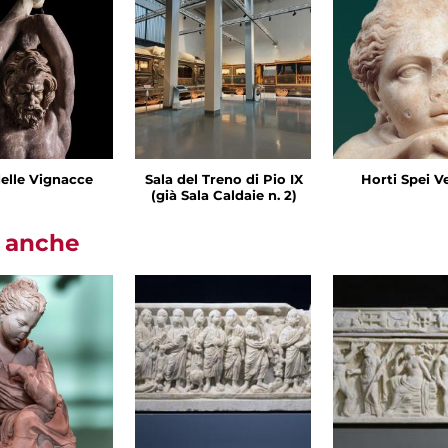
delle Vignacce
Sala del Treno di Pio IX
Horti Spei V
(già Sala Caldaie n. 2)
i anche