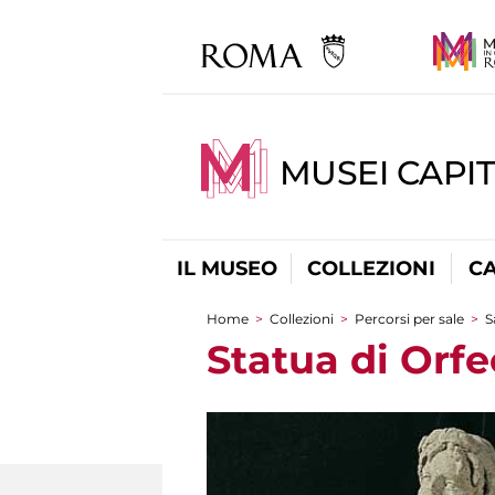
MUSEI CAPI
IL MUSEO
COLLEZIONI
C
Home
>
Collezioni
>
Percorsi per sale
>
S
Tu sei qui
Statua di Orfe