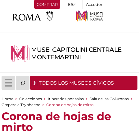
COMPRAR
Acceder
MUSEI CAPITOLINI CENTRALE
MONTEMARTINI
TODOS LOS MUSEOS CÍVICOS
Home
>
Colecciones
>
Itinerarios por salas
>
Sala de las Columnas
>
You are here
Crepereia Tryphaena
>
Corona de hojas de mirto
Corona de hojas de
mirto