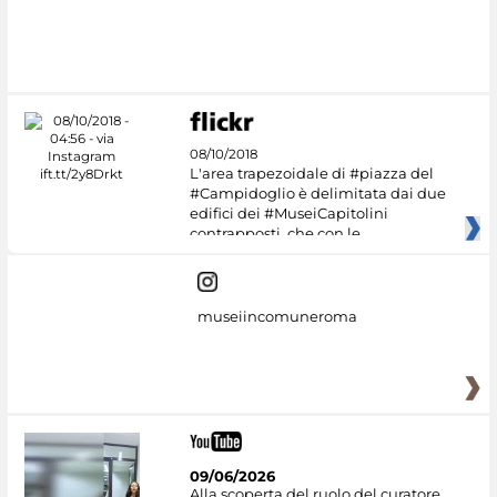
08/10/2018
L'area trapezoidale di #piazza del
#Campidoglio è delimitata dai due
edifici dei #MuseiCapitolini
contrapposti, che con le
museiincomuneroma
09/06/2026
Alla scoperta del ruolo del curatore