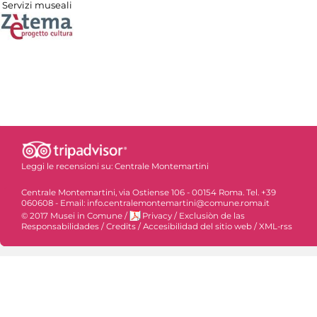
Servizi museali
Leggi le recensioni su:
Centrale Montemartini
Centrale Montemartini, via Ostiense 106 - 00154 Roma. Tel. +39
060608 - Email: info.centralemontemartini@comune.roma.it
© 2017 Musei in Comune
/
Privacy
/
Exclusiòn de las
Responsabilidades
/
Credits
/
Accesibilidad del sitio web
/
XML-rss