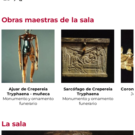
Obras maestras de la sala
Ajuar de Crepereia
Sarcófago de Crepereia
Corona
Tryphaena - muñeca
Tryphaena
Jo
Monumento y ornamento
Monumento y ornamento
funerario
funerario
La sala