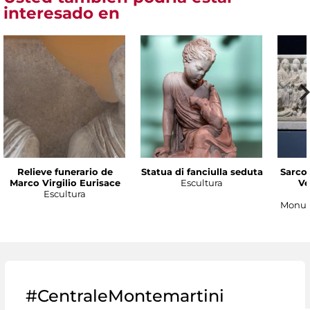
interesado en
Relieve funerario de
Statua di fanciulla seduta
Sarco
Marco Virgilio Eurisace
Escultura
Ve
Escultura
Monum
#CentraleMontemartini