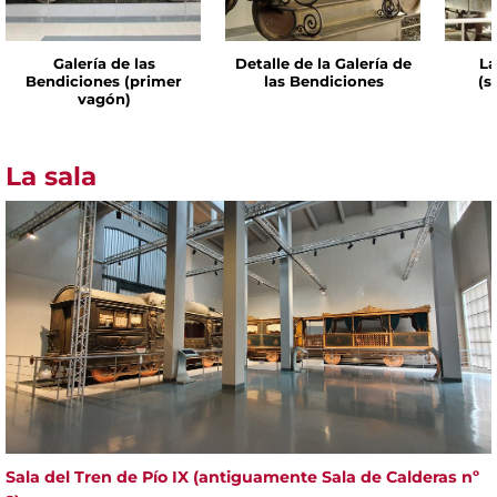
Galería de las
Detalle de la Galería de
La
Bendiciones (primer
las Bendiciones
(s
vagón)
La sala
Sala del Tren de Pío IX (antiguamente Sala de Calderas nº