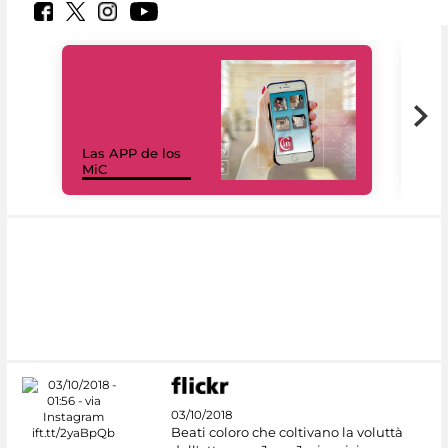
Las APP de los
I Mi
MiC
net
03/10/2018
Beati coloro che coltivano la voluttà