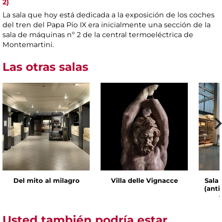
2)
La sala que hoy está dedicada a la exposición de los coches
del tren del Papa Pío IX era inicialmente una sección de la
sala de máquinas nº 2 de la central termoeléctrica de
Montemartini.
Las otras salas
Del mito al milagro
Villa delle Vignacce
Sala 
(ant
Usted también podría estar