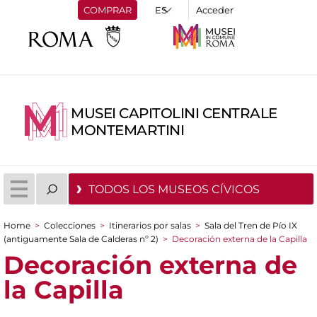
COMPRAR
Acceder
MUSEI CAPITOLINI CENTRALE
MONTEMARTINI
TODOS LOS MUSEOS CÍVICOS
Home
>
Colecciones
>
Itinerarios por salas
>
Sala del Tren de Pío IX
You are here
(antiguamente Sala de Calderas nº 2)
>
Decoración externa de la Capilla
Decoración externa de
la Capilla