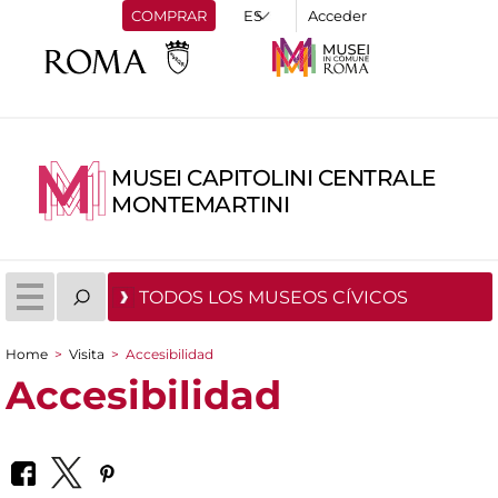
COMPRAR
Acceder
MUSEI CAPITOLINI CENTRALE
MONTEMARTINI
TODOS LOS MUSEOS CÍVICOS
Home
>
Visita
>
Accesibilidad
You are here
Accesibilidad