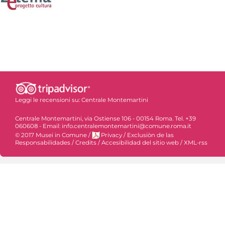
Leggi le recensioni su:
Centrale Montemartini
Centrale Montemartini, via Ostiense 106 - 00154 Roma. Tel. +39
060608 - Email: info.centralemontemartini@comune.roma.it
© 2017 Musei in Comune
/
Privacy
/
Exclusiòn de las
Responsabilidades
/
Credits
/
Accesibilidad del sitio web
/
XML-rss