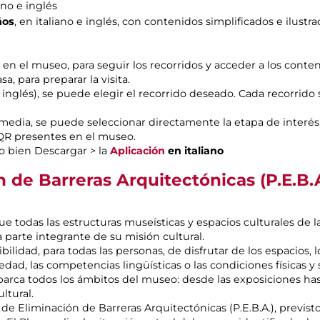
ano e inglés
ños
, en italiano e inglés, con contenidos simplificados e ilustr
to en el museo, para seguir los recorridos y acceder a los con
, para preparar la visita.
o inglés), se puede elegir el recorrido deseado. Cada recorrido 
media, se puede seleccionar directamente la etapa de interés, 
QR presentes en el museo.
o bien Descargar > la
Aplicación
en italiano
n de Barreras Arquitectónicas (P.E.B.A
ue todas las estructuras museísticas y espacios culturales de 
 parte integrante de su misión cultural.
bilidad, para todas las personas, de disfrutar de los espacios, l
d, las competencias lingüísticas o las condiciones físicas y s
barca todos los ámbitos del museo: desde las exposiciones ha
ltural.
 de Eliminación de Barreras Arquitectónicas (P.E.B.A.), previsto