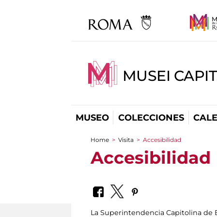
MUSEI CAPI
MUSEO
COLECCIONES
CAL
Home
>
Visita
>
Accesibilidad
You are here
Accesibilidad
La Superintendencia Capitolina de Bi