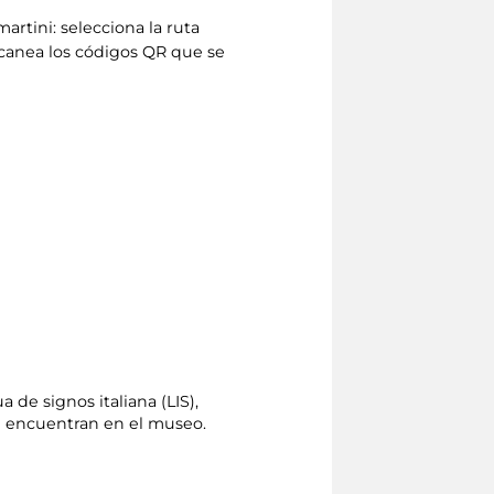
artini: selecciona la ruta
scanea los códigos QR que se
 de signos italiana (LIS),
se encuentran en el museo.