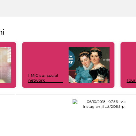
ni
I MiC sui social
network
Tour