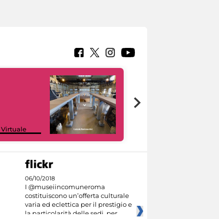
Google Arts &
 Virtuale
Culture
06/10/2018
I @museiincomuneroma
costituiscono un’offerta culturale
varia ed eclettica per il prestigio e
la particolarità delle sedi, per