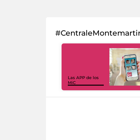
#CentraleMontemarti
Las APP de los
MiC