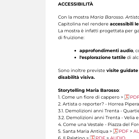
ACCESSIBILITÀ
Con la mostra
Maria Barosso. Artis
Capitolina nel rendere
accessibili 
La mostra è infatti progettata per g
di fruizione:
approfondimenti audio
, 
l'esplorazione tattile
di alc
Sono inoltre previste
visite guidate
disabilità visiva.
Storytelling Maria Barosso
:
1. Come un fiore di cappero >
PD
2. Artista o reporter? - Horrea Piper
3.1. Demolizioni anni Trenta - Quarti
3.2. Demolizioni anni Trenta - Velia e
4. Come una Vestale - Piazza del Fo
5. Santa Maria Antiqua >
PDF
>
A
6. Il Palatino >
PDF
>
AUDIO