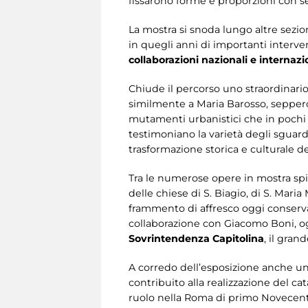
fissarono forme e proporzioni con se
La mostra si snoda lungo altre sezi
in quegli anni di importanti interve
collaborazioni nazionali e internazi
Chiude il percorso uno straordinario
similmente a Maria Barosso, seppero 
mutamenti urbanistici che in pochi 
testimoniano la varietà degli sguardi
trasformazione storica e culturale d
Tra le numerose opere in mostra spic
delle chiese di S. Biagio, di S. Mari
frammento di affresco oggi conserva
collaborazione con Giacomo Boni, og
Sovrintendenza Capitolina
, il gran
A corredo dell’esposizione anche u
contribuito alla realizzazione del c
ruolo nella Roma di primo Novecento 