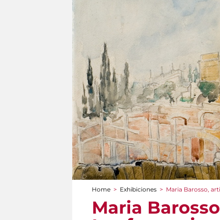
Home
>
Exhibiciones
>
Maria Barosso, art
You are here
Maria Barosso,