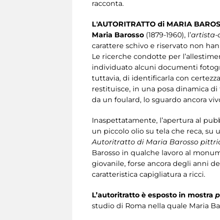
racconta.
L'AUTORITRATTO di MARIA BARO
Maria Barosso
(1879-1960), l’
artista
carattere schivo e riservato non ha
Le ricerche condotte per l’allestim
individuato alcuni documenti fotograf
tuttavia, di identificarla con certez
restituisce, in una posa dinamica di t
da un foulard, lo sguardo ancora vivo 
Inaspettatamente, l’apertura al pub
un piccolo olio su tela che reca, su 
Autoritratto
di Maria Barosso pittr
Barosso in qualche lavoro al monume
giovanile, forse ancora degli anni de
caratteristica capigliatura a ricci.
L’autoritratto è esposto in mostra
p
studio di Roma nella quale Maria Baro