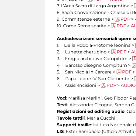
7. L’Area Sacra di Largo Argentina >
8. Sacra Conversazione - Chiese di
9. Committenze esterne >
PDF
>
10. Come Roma sparita >
PDF
>
A
Audiodescrizioni sensoriali opere s
1. Della Robbia-Protome leonina >
2. Lunetta cherubino >
PDF
>
A
3. Fregio architrave Compitum >
4. Barosso disegno Compitum >
5. San Nicola in Carcere >
PDF
6. Papa Leone IV-San Clemente >
7. Assisi-Incisioni >
PDF
>
AUDIO
Voci
: Marilisa Merlini, Geo Fiodor P
Testi
: Alessandra Cicogna, Serena G
Registrazioni ed editing audio
: Gab
Tavole tattili
: Maria Cucchi
Supporti braille
: Istituto Nazionale 
LIS
: Ester Sampaolo (Ufficio Attività 