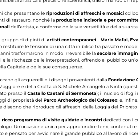
nsibilità artistica e precisione scientifica, trasformando un r
oni che presentano le
riproduzioni di affreschi e mosaici
colloc
nti di restauro, nonché la
produzione incisoria e per committ
onali
dell’artista, a conferma della sua versatilità e della sua sta
 gruppo di dipinti di
artisti contemporanei - Mario Mafai, Ev
restituire le tensioni di una città in bilico tra passato e mod
anni trasformarono in modo irreversibile la
secolare immagi
 e la ricchezza delle interpretazioni, offrendo al pubblico un’o
ella Capitale e delle sue conseguenze.
cano gli acquerelli e i disegni provenienti dalla
Fondazione 
a Maggiore e della Grotta di S. Michele Arcangelo a Ninfa (quest
to presso il
Castello Caetani di Sermoneta
); il nucleo di fogli
gi di proprietà del
Parco Archeologico del Colosseo
; e, infin
de disegno che riproduce gli affreschi della Loggia del Priorato
n
ricco programma di visite guidate e incontri
dedicati con i c
atalogo. Un’occasione unica per approfondire temi, contenuti e
e pensato per avvicinare il grande pubblico al lavoro di ricerc