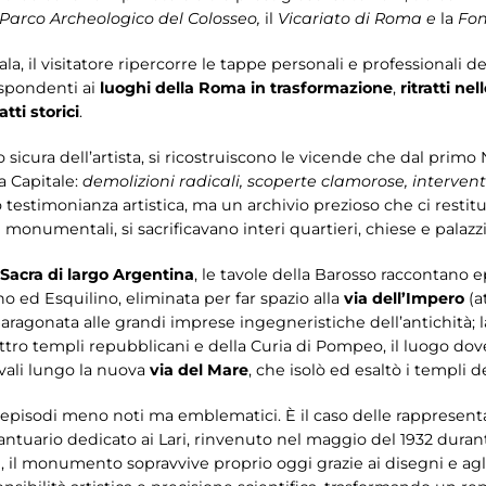
Parco Archeologico del Colosseo,
il
Vicariato di Roma e
la
Fon
ala, il visitatore ripercorre le tappe personali e professionali de
rispondenti ai
luoghi della Roma in trasformazione
,
ritratti ne
ti storici
.
 sicura dell’artista, si ricostruiscono le vicende che dal prim
a Capitale:
demolizioni radicali, scoperte clamorose, intervent
testimonianza artistica, ma un archivio prezioso che ci restit
 monumentali, si sacrificavano interi quartieri, chiese e palazzi
 Sacra di largo Argentina
, le tavole della Barosso raccontano e
ino ed Esquilino, eliminata per far spazio alla
via dell’Impero
(a
aragonata alle grandi imprese ingegneristiche dell’antichità; 
attro templi repubblicani e della Curia di Pompeo, il luogo dove
vali lungo la nuova
via del Mare
, che isolò ed esaltò i templi d
e episodi meno noti ma emblematici. È il caso delle rappresent
santuario dedicato ai Lari, rinvenuto nel maggio del 1932 duran
ori, il monumento sopravvive proprio oggi grazie ai disegni e ag