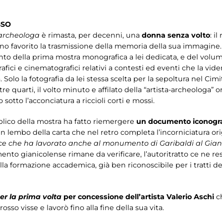
SSO
-archeologa
è rimasta, per decenni, una
donna senza volto
: i
nno favorito la trasmissione della memoria della sua immagine.
ento della prima mostra monografica a lei dedicata, e del vo
ici e cinematografici relativi a contesti ed eventi che la vider
za. Solo la fotografia da lei stessa scelta per la sepoltura nel
re quarti, il volto minuto e affilato della “artista-archeologa” or
sotto l’acconciatura a riccioli corti e mossi.
blico della mostra ha fatto riemergere
un documento iconograf
un lembo della carta che nel retro completa l’incorniciatura ori
ice che ha lavorato anche al monumento di Garibaldi al Gian
nto gianicolense rimane da verificare, l’autoritratto ce ne r
lla formazione accademica, già ben riconoscibile per i tratti de
er la prima volta
per concessione dell’artista Valerio Aschi
ch
sso visse e lavorò fino alla fine della sua vita.