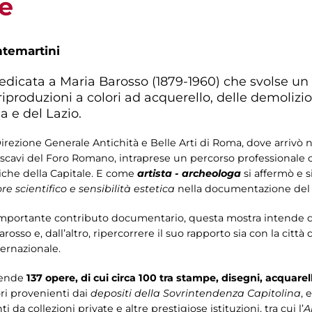
e
ntemartini
icata a Maria Barosso (1879-1960) che svolse un r
produzioni a colori ad acquerello, delle demolizion
 e del Lazio.
rezione Generale Antichità e Belle Arti di Roma, dove arrivò n
i scavi del Foro Romano, intraprese un percorso professionale 
tiche della Capitale. E come
artista - archeologa
si affermò e 
ore scientifico e sensibilità estetica
nella documentazione del 
l’importante contributo documentario, questa mostra intende da
arosso e, dall’altro, ripercorrere il suo rapporto sia con la cit
ternazionale.
rende
137 opere, di cui circa 100 tra stampe, disegni, acquarell
ori provenienti dai
depositi della Sovrintendenza Capitolina
, 
i da collezioni private e altre prestigiose istituzioni, tra cui l’
A