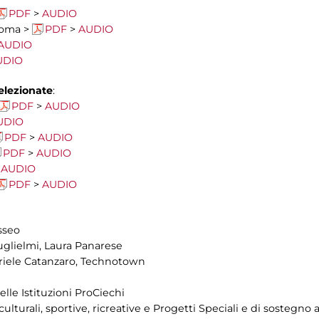
PDF
>
AUDIO
 Roma >
PDF
>
AUDIO
AUDIO
UDIO
elezionate
:
PDF
>
AUDIO
UDIO
PDF
>
AUDIO
PDF
>
AUDIO
>
AUDIO
PDF
>
AUDIO
asseo
uglielmi, Laura Panarese
riele Catanzaro, Technotown
delle Istituzioni ProCiechi
culturali, sportive, ricreative e Progetti Speciali e di sostegno a