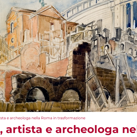
ista e archeologa nella Roma in trasformazione
 artista e archeologa ne