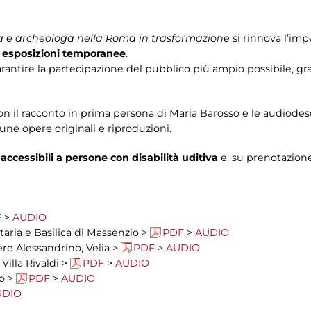
ta e archeologa nella Roma in trasformazione
si rinnova l’im
le esposizioni temporanee
.
arantire la partecipazione del pubblico più ampio possibile, gr
con il racconto in prima persona di Maria Barosso e le audiodes
une opere originali e riproduzioni.
 accessibili a persone con disabilità uditiva
e, su prenotazion
F
>
AUDIO
ataria e Basilica di Massenzio >
PDF
>
AUDIO
ere Alessandrino, Velia >
PDF
>
AUDIO
 Villa Rivaldi >
PDF
>
AUDIO
ro >
PDF
>
AUDIO
UDIO