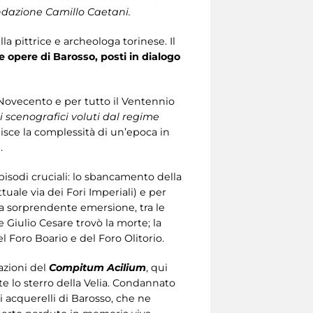
dazione Camillo Caetani.
lla pittrice e archeologa torinese. Il
lle opere di Barosso, posti in dialogo
o Novecento e per tutto il Ventennio
i scenografici voluti dal regime
uisce la complessità di un’epoca in
.
pisodi cruciali: lo sbancamento della
ttuale via dei Fori Imperiali) e per
la sorprendente emersione, tra le
 Giulio Cesare trovò la morte; la
el Foro Boario e del Foro Olitorio.
azioni del
Compitum Acilium
, qui
te lo sterro della Velia. Condannato
li acquerelli di Barosso, che ne