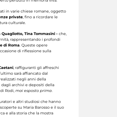
eperto perduto in memoria viva.
ati in varie chiese romane, oggetto
enze private
, fino a ricordare le
tura culturale.
a Quagliotto, Tina Tommasini -
che,
ernità, rappresentando i profondi
ne di Roma
. Queste opere
ccasione di riflessione sulla
Caetani
, raffiguranti gli affreschi
’ultimo sarà affiancato dal
 realizzati negli anni della
e, dagli archivi e depositi della
 di Rodi,
mai esposto prima
.
uratori e altri studiosi che hanno
 scoperte su Maria Barosso e il suo
a e alla storia che la mostra