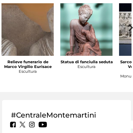
Relieve funerario de
Statua di fanciulla seduta
Sarco
Marco Virgilio Eurisace
Escultura
Ve
Escultura
Monum
#CentraleMontemartini