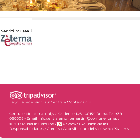
Servizi museali
Leggi le recensioni su:
Centrale Montemartini
Centrale Montemartini, via Ostiense 106 - 00154 Roma. Tel. +39
060608 - Email: info.centralemontemartini@comune.roma.it
© 2017 Musei in Comune
/
Privacy
/
Exclusiòn de las
Responsabilidades
/
Credits
/
Accesibilidad del sitio web
/
XML-rss