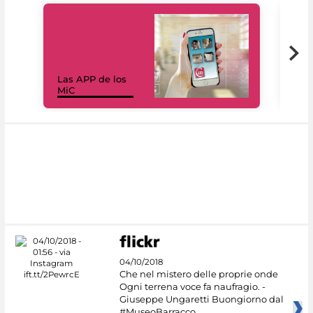
Las APP de los
I Mi
MiC
net
04/10/2018
Che nel mistero delle proprie onde
Ogni terrena voce fa naufragio. -
Giuseppe Ungaretti Buongiorno dal
#MuseoBarracco