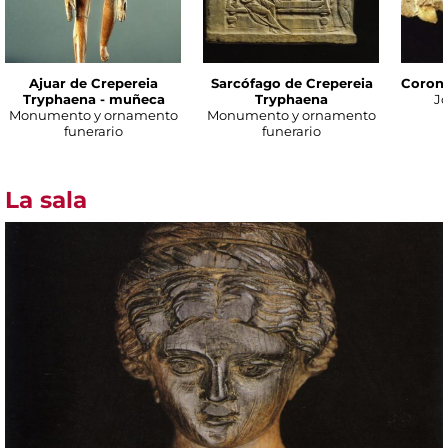
Ajuar de Crepereia
Sarcófago de Crepereia
Corona
Tryphaena - muñeca
Tryphaena
Jo
Monumento y ornamento
Monumento y ornamento
funerario
funerario
La sala