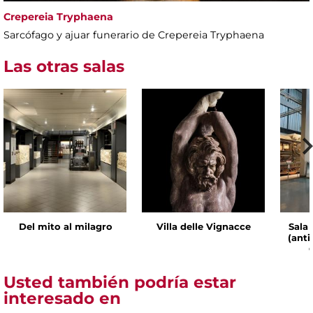
Crepereia Tryphaena
Sarcófago y ajuar funerario de Crepereia Tryphaena
Las otras salas
Del mito al milagro
Villa delle Vignacce
Sala 
(ant
Usted también podría estar
interesado en