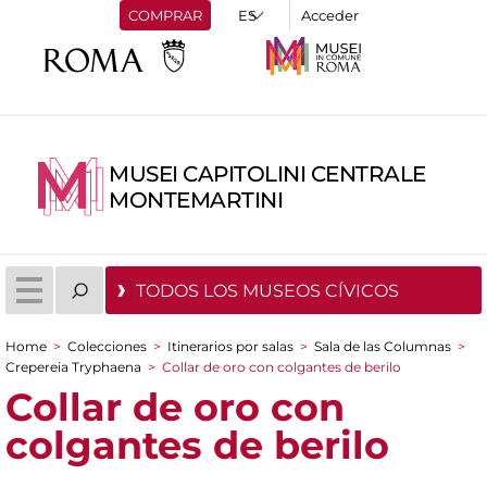
COMPRAR
Acceder
MUSEI CAPITOLINI CENTRALE
MONTEMARTINI
TODOS LOS MUSEOS CÍVICOS
Home
>
Colecciones
>
Itinerarios por salas
>
Sala de las Columnas
>
You are here
Crepereia Tryphaena
>
Collar de oro con colgantes de berilo
Collar de oro con
colgantes de berilo