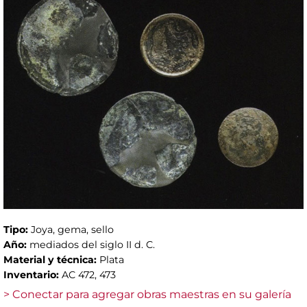
Tipo:
Joya, gema, sello
Año:
mediados del siglo II d. C.
Material y técnica:
Plata
Inventario:
AC 472, 473
> Conectar para agregar obras maestras en su galería