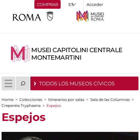
COMPRAR
Acceder
MUSEI CAPITOLINI CENTRALE
MONTEMARTINI
TODOS LOS MUSEOS CÍVICOS
Home
>
Colecciones
>
Itinerarios por salas
>
Sala de las Columnas
>
You are here
Crepereia Tryphaena
>
Espejos
Espejos