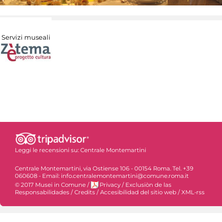
Servizi museali
Leggi le recensioni su:
Centrale Montemartini
Centrale Montemartini, via Ostiense 106 - 00154 Roma. Tel. +39
060608 - Email: info.centralemontemartini@comune.roma.it
© 2017 Musei in Comune
/
Privacy
/
Exclusiòn de las
Responsabilidades
/
Credits
/
Accesibilidad del sitio web
/
XML-rss