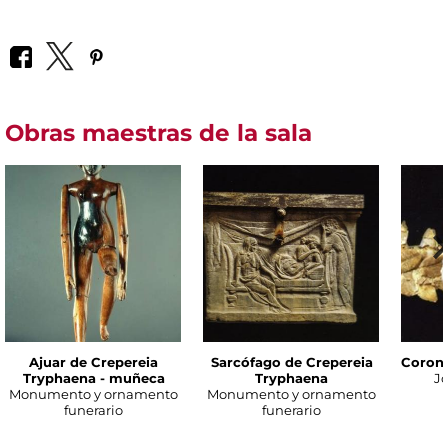
Obras maestras de la sala
Ajuar de Crepereia
Sarcófago de Crepereia
Corona
Tryphaena - muñeca
Tryphaena
Jo
Monumento y ornamento
Monumento y ornamento
funerario
funerario