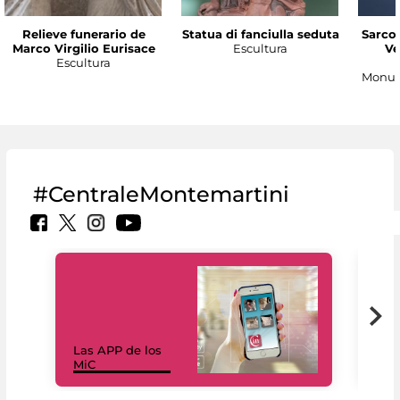
Relieve funerario de
Statua di fanciulla seduta
Sarco
Marco Virgilio Eurisace
Escultura
Ve
Escultura
Monum
#CentraleMontemartini
Las APP de los
I Mi
MiC
net