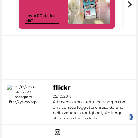
Las APP de los
I Mi
MiC
net
05/10/2018
Attraverso uno stretto passaggio con
una curiosa loggetta chiusa da una
bella vetrata a tortiglioni, si giunge
all'ultima stanza della