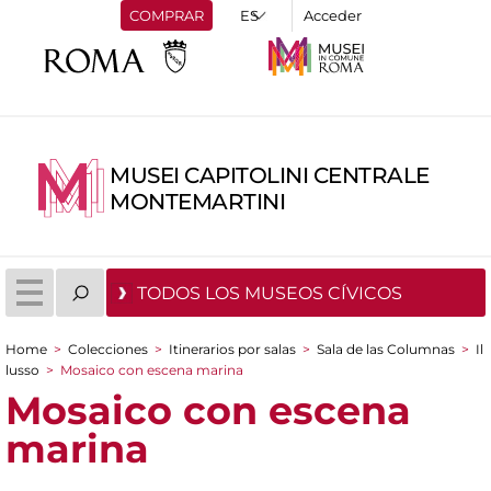
COMPRAR
Acceder
MUSEI CAPITOLINI CENTRALE
MONTEMARTINI
TODOS LOS MUSEOS CÍVICOS
Home
>
Colecciones
>
Itinerarios por salas
>
Sala de las Columnas
>
Il
You are here
lusso
>
Mosaico con escena marina
Mosaico con escena
marina