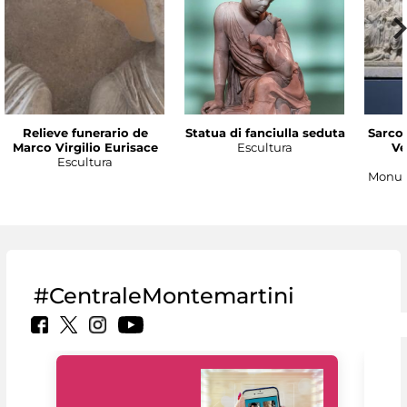
Relieve funerario de
Statua di fanciulla seduta
Sarco
Marco Virgilio Eurisace
Escultura
Ve
Escultura
Monum
#CentraleMontemartini