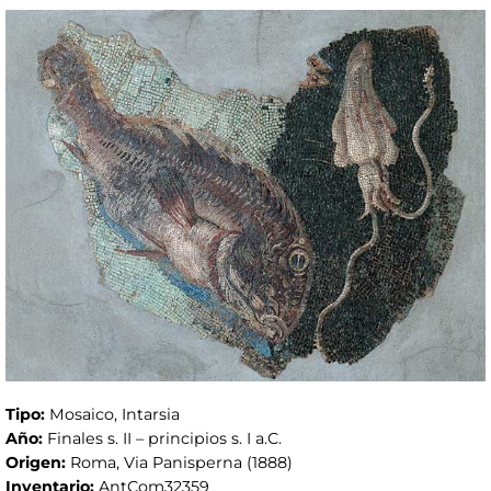
Tipo:
Mosaico, Intarsia
Año:
Finales s. II – principios s. I a.C.
Origen:
Roma, Via Panisperna (1888)
Inventario:
AntCom32359