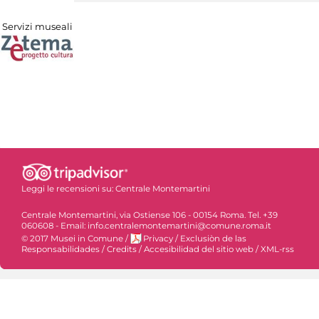
Servizi museali
Leggi le recensioni su:
Centrale Montemartini
Centrale Montemartini, via Ostiense 106 - 00154 Roma. Tel. +39
060608 - Email: info.centralemontemartini@comune.roma.it
© 2017 Musei in Comune
/
Privacy
/
Exclusiòn de las
Responsabilidades
/
Credits
/
Accesibilidad del sitio web
/
XML-rss