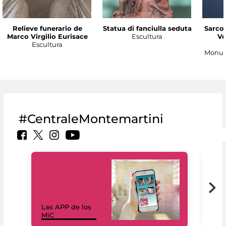
Relieve funerario de
Statua di fanciulla seduta
Sarco
Marco Virgilio Eurisace
Escultura
Ve
Escultura
Monum
#CentraleMontemartini
Las APP de los
I Mi
MiC
net