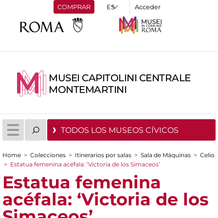
COMPRAR
Acceder
MUSEI CAPITOLINI CENTRALE
MONTEMARTINI
TODOS LOS MUSEOS CÍVICOS
Home
>
Colecciones
>
Itinerarios por salas
>
Sala de Máquinas
>
Celio
You are here
>
Estatua femenina acéfala: ‘Victoria de los Simaceos’
Estatua femenina
acéfala: ‘Victoria de los
Simaceos’