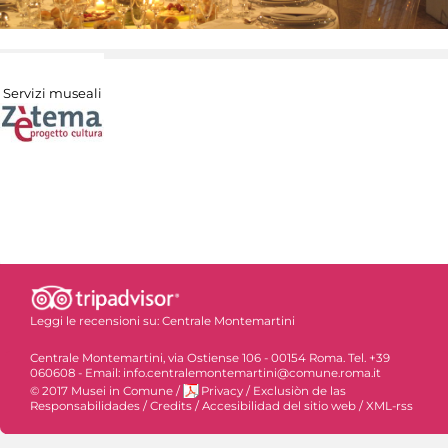
Servizi museali
Leggi le recensioni su:
Centrale Montemartini
Centrale Montemartini, via Ostiense 106 - 00154 Roma. Tel. +39
060608 - Email: info.centralemontemartini@comune.roma.it
© 2017 Musei in Comune
/
Privacy
/
Exclusiòn de las
Responsabilidades
/
Credits
/
Accesibilidad del sitio web
/
XML-rss