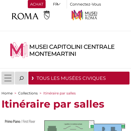
ACHAT
Connectez-Vous
MUSEI CAPITOLINI CENTRALE
MONTEMARTINI
TOUS LES MUSÉES CIVIQUES
Home
>
Collections
>
Itinéraire par salles
You are here
Itinéraire par salles