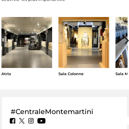
Atrio
Sala Colonne
Sala M
#CentraleMontemartini