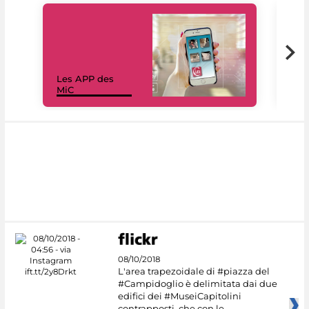
Les APP des
Les
MiC
rés
08/10/2018
L'area trapezoidale di #piazza del
#Campidoglio è delimitata dai due
edifici dei #MuseiCapitolini
contrapposti, che con le