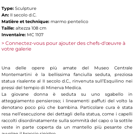
Type:
Sculpture
An:
II secolo d.C.
Matière et technique:
marmo pentelico
Taille:
altezza 108 cm
Inventaire:
MC 1107
> Connectez-vous pour ajouter des chefs-d'œuvre à
votre galerie
Una delle opere più amate del Museo Centrale
Montemartini è la bellissima fanciulla seduta, preziosa
statua risalente al II secolo d.C., rinvenuta sull’Esquilino nei
pressi del tempio di Minerva Medica.
La giovane donna è seduta su uno sgabello in
atteggiamento pensieroso; i lineamenti paffuti del volto la
denotano poco più che bambina. Particolare cura è stata
resa nell’esecuzione dei dettagli della statua, come i capelli
raccolti disordinatamente sulla sommità del capo o la sottile
veste in parte coperta da un mantello più pesante che
avvolge il braccio sinistro.