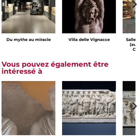
Du mythe au miracle
Villa delle Vignacce
Salle
(au
Ch
Vous pouvez également être
intéressé à