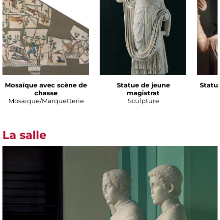
Mosaïque avec scène de
Statue de jeune
Statu
chasse
magistrat
Mosaïque/Marquetterie
Sculpture
La salle