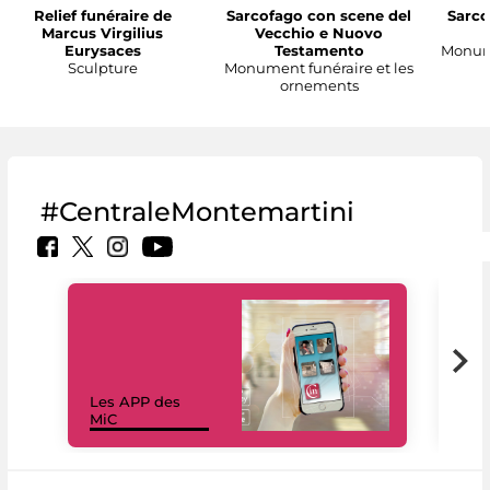
Relief funéraire de
Sarcofago con scene del
Sarco
Marcus Virgilius
Vecchio e Nuovo
Eurysaces
Testamento
Monume
Sculpture
Monument funéraire et les
ornements
#CentraleMontemartini
Les APP des
Les
MiC
rés