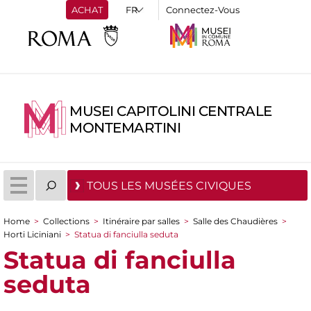
ACHAT
Connectez-Vous
MUSEI CAPITOLINI CENTRALE
MONTEMARTINI
TOUS LES MUSÉES CIVIQUES
Home
>
Collections
>
Itinéraire par salles
>
Salle des Chaudières
>
You are here
Horti Liciniani
>
Statua di fanciulla seduta
Statua di fanciulla
seduta