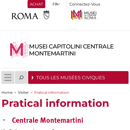
ACHAT
Connectez-Vous
MUSEI CAPITOLINI CENTRALE
MONTEMARTINI
TOUS LES MUSÉES CIVIQUES
Home
>
Visiter
>
Pratical information
You are here
Pratical information
Centrale Montemartini