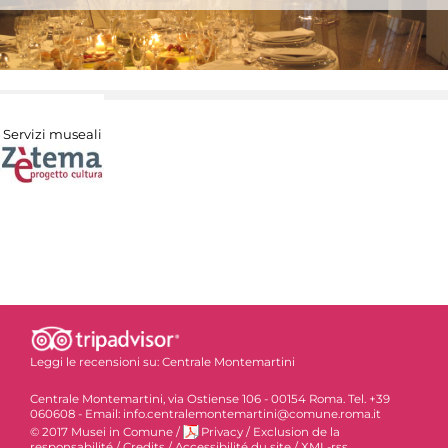
Servizi museali
Leggi le recensioni su:
Centrale Montemartini
Centrale Montemartini, via Ostiense 106 - 00154 Roma. Tel. +39
060608 - Email: info.centralemontemartini@comune.roma.it
© 2017 Musei in Comune
/
Privacy
/
Exclusion de la
responsabilité
/
Credits
/
Accessibilité du site
/
XML-rss