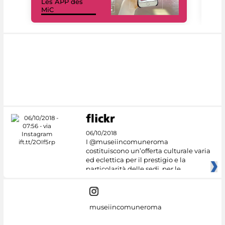
Les APP des
Les
MiC
rés
06/10/2018
I @museiincomuneroma
costituiscono un’offerta culturale varia
ed eclettica per il prestigio e la
particolarità delle sedi, per le
museiincomuneroma