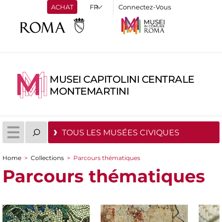
ACHAT
Connectez-Vous
MUSEI CAPITOLINI CENTRALE
MONTEMARTINI
TOUS LES MUSÉES CIVIQUES
Home
>
Collections
>
Parcours thématiques
You are here
Parcours thématiques