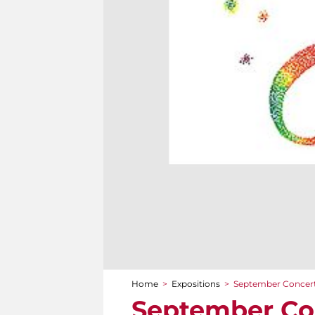
Home
>
Expositions
>
September Concert
You are here
September Con