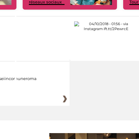
réseaux sociaux
Tour
eiincomuneroma