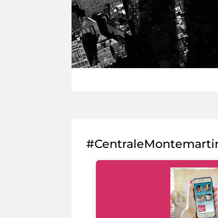
#CentraleMontemarti