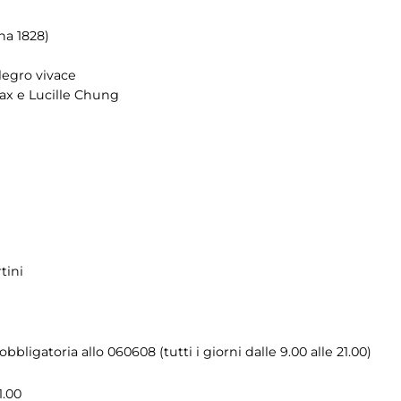
na 1828)
legro vivace
Bax e Lucille Chung
tini
bligatoria allo 060608 (tutti i giorni dalle 9.00 alle 21.00)
1.00