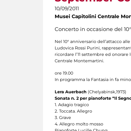
10/09/2011
Musei Capitolini Centrale Mo
Concerto in occasione del 10°
Nel 10° anniversario dell’attacco al
Ludovica Rossi Purini, rappresentant
ricordare l’11 settembre ed onorare l
Centrale Montemartini.
ore 19.00
In programma la Fantasia in fa mino
Lera Auerbach
(Chelyabinsk,1973)
Sonata n. 2 per pianoforte “Il Segn
1. Adagio tragico
2. Toccata. Allegro
3. Grave
4. Allegro molto mosso
Pianoforte Lucille Chung