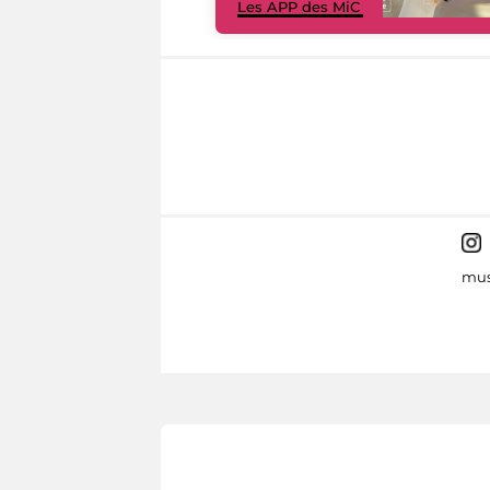
Les APP des MiC
mus