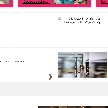
réseaux sociaux
Tour
eiincomuneroma