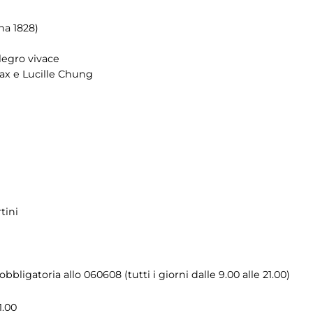
na 1828)
legro vivace
Bax e Lucille Chung
tini
bligatoria allo 060608 (tutti i giorni dalle 9.00 alle 21.00)
1.00