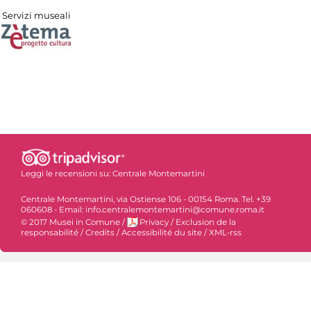
Servizi museali
Leggi le recensioni su:
Centrale Montemartini
Centrale Montemartini, via Ostiense 106 - 00154 Roma. Tel. +39
060608 - Email: info.centralemontemartini@comune.roma.it
© 2017 Musei in Comune
/
Privacy
/
Exclusion de la
responsabilité
/
Credits
/
Accessibilité du site
/
XML-rss