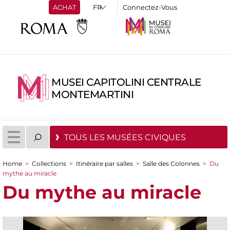
ACHAT
Connectez-Vous
MUSEI CAPITOLINI CENTRALE
MONTEMARTINI
TOUS LES MUSÉES CIVIQUES
Home
>
Collections
>
Itinéraire par salles
>
Salle des Colonnes
>
Du
You are here
mythe au miracle
Du mythe au miracle