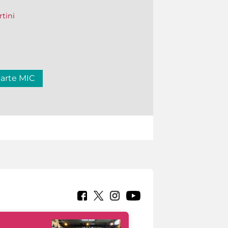
rtini
carte MIC