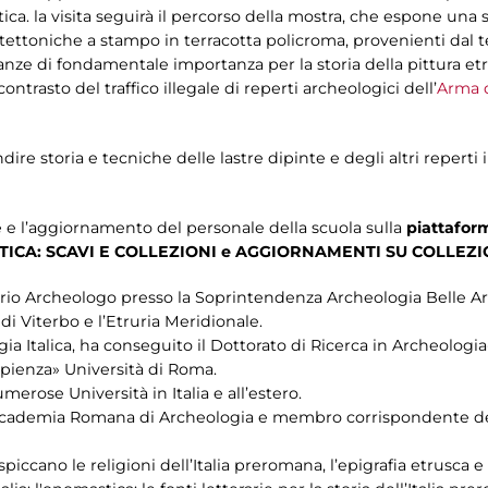
ica. la visita seguirà il percorso della mostra, che espone una s
tettoniche a stampo in terracotta policroma, provenienti dal terr
ianze di fondamentale importanza per la storia della pittura e
 contrasto del traffico illegale di reperti archeologici dell’
Arma d
ire storia e tecniche delle lastre dipinte e degli altri reperti i
e e l’aggiornamento del personale della scuola sulla
piattaform
ICA: SCAVI E COLLEZIONI e AGGIORNAMENTI SU COLLEZI
ario Archeologo presso la Soprintendenza Archeologia Belle Art
di Viterbo e l’Etruria Meridionale.
ia Italica, ha conseguito il Dottorato di Ricerca in Archeologia
apienza» Università di Roma.
merose Università in Italia e all’estero.
 Accademia Romana di Archeologia e membro corrispondente del
spiccano le religioni dell’Italia preromana, l’epigrafia etrusca e 