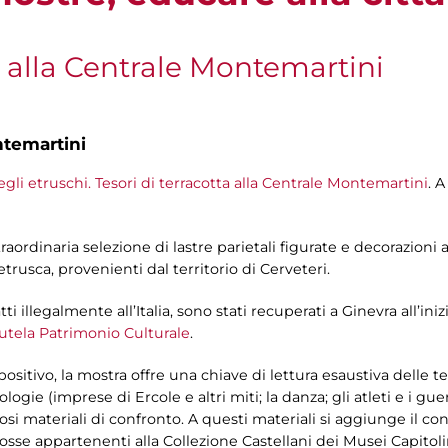
a alla Centrale Montemartini
ntemartini
egli etruschi. Tesori di terracotta alla Centrale Montemartini
. 
aordinaria selezione di lastre parietali figurate e decorazioni
rusca, provenienti dal territorio di Cerveteri.
tti illegalmente all’Italia, sono stati recuperati a Ginevra all’in
Tutela Patrimonio Culturale
.
ositivo, la mostra offre una chiave di lettura esaustiva delle 
gie (imprese di Ercole e altri miti; la danza; gli atleti e i guerr
iosi materiali di confronto. A questi materiali si aggiunge il c
e rosse appartenenti alla Collezione Castellani dei Musei Capito