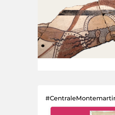
#CentraleMontemarti