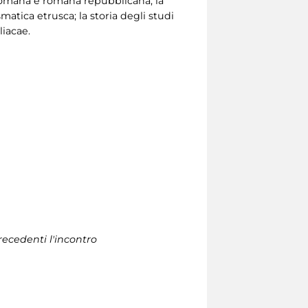
 preromana e romana repubblicana; la
atica etrusca; la storia degli studi
liacae.
recedenti l'incontro