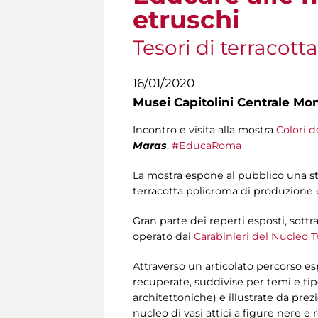
etruschi
Tesori di terracott
16/01/2020
Musei Capitolini Centrale Mo
Incontro e visita alla mostra
Colori d
Maras
.
#EducaRoma
La mostra espone al pubblico una str
terracotta policroma di produzione et
Gran parte dei reperti esposti, sottra
operato dai
Carabinieri del Nucleo 
Attraverso un articolato percorso esp
recuperate, suddivise per temi e tipolo
architettoniche) e illustrate da prez
nucleo di vasi attici a figure nere 