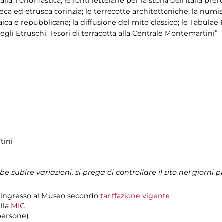
Italia; l'onomastica; le fonti letterarie per la storia dell’Italia
ca ed etrusca corinzia; le terrecotte architettoniche; la numism
ica e repubblicana; la diffusione del mito classico; le Tabulae I
 degli Etruschi. Tesori di terracotta alla Centrale Montemartini”
tini
ubire variazioni, si prega di controllare il sito nei giorni p
 d'ingresso al Museo secondo
tariffazione vigente
ella
MIC
persone)