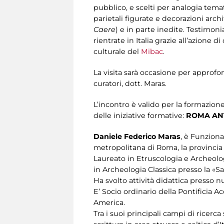
pubblico, e scelti per analogia temat
parietali figurate e decorazioni archi
Caere
) e in parte inedite. Testimon
rientrate in Italia grazie all’azione di
culturale del
Mibac
.
La visita sarà occasione per approfond
curatori, dott. Maras.
L’incontro è valido per la formazion
delle iniziative formative:
ROMA ANT
Daniele Federico Maras
, è Funzion
metropolitana di Roma, la provincia 
Laureato in Etruscologia e Archeolog
in Archeologia Classica presso la «S
Ha svolto attività didattica presso nu
E’ Socio ordinario della Pontificia
America.
Tra i suoi principali campi di ricerca 