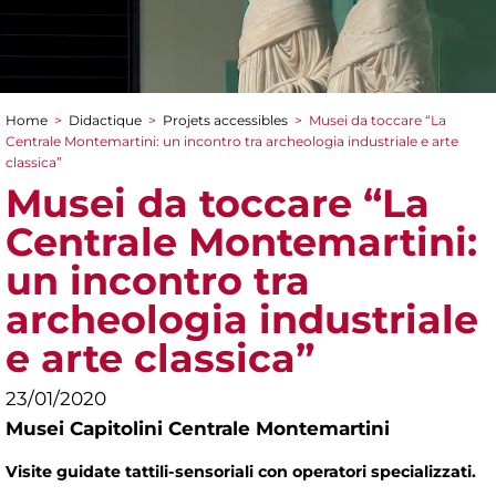
Home
>
Didactique
>
Projets accessibles
>
Musei da toccare “La
You are here
Centrale Montemartini: un incontro tra archeologia industriale e arte
classica”
Musei da toccare “La
Centrale Montemartini:
un incontro tra
archeologia industriale
e arte classica”
23/01/2020
Musei Capitolini Centrale Montemartini
Visite guidate tattili-sensoriali con operatori specializzati.