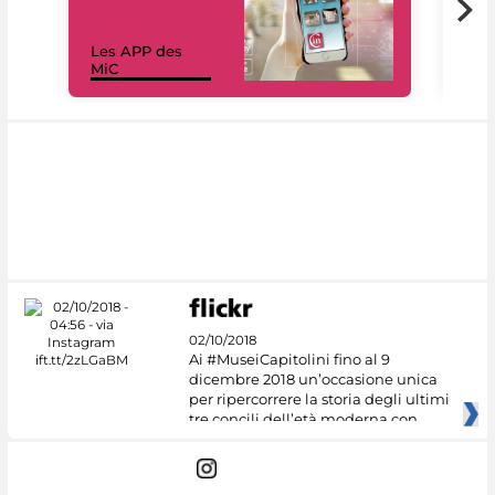
Les APP des
Les
MiC
rés
02/10/2018
Ai #MuseiCapitolini fino al 9
dicembre 2018 un’occasione unica
per ripercorrere la storia degli ultimi
tre concili dell’età moderna con