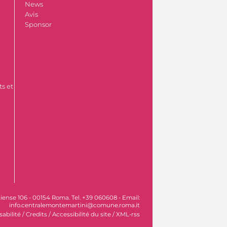
News
Avis
Sponsor
s et
iense 106 - 00154 Roma. Tel. +39 060608 - Email:
info.centralemontemartini@comune.roma.it
sabilité
/
Credits
/
Accessibilité du site
/
XML-rss