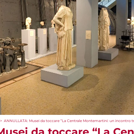
>
ANNULLATA: Musei da toccare “La Centrale Montemartini: un incontro tra 
sei da toccare “La Cen