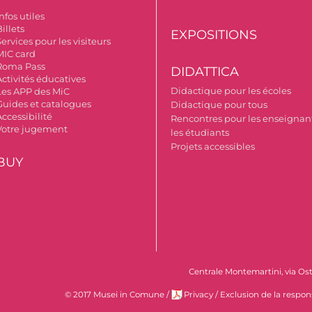
nfos utiles
illets
EXPOSITIONS
ervices pour les visiteurs
MIC card
Roma Pass
DIDATTICA
Activités éducatives
Didactique pour les écoles
Les APP des MiC
Guides et catalogues
Didactique pour tous
ccessibilité
Rencontres pour les enseignant
Votre jugement
les étudiants
Projets accessibles
BUY
Centrale Montemartini, via Ost
© 2017 Musei in Comune
/
Privacy
/
Exclusion de la respon