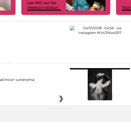
Les MiC sur les
réseaux sociaux
Tour
eiincomuneroma