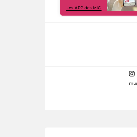
Les APP des MiC
mus