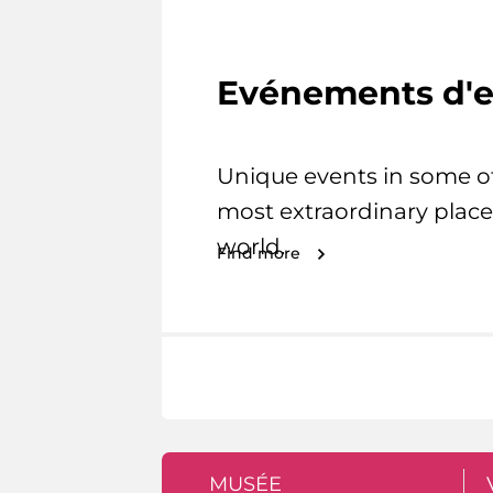
Evénements d'e
Unique events in some o
most extraordinary place
world.
Find more
MUSÉE