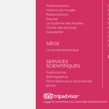
Presentazione
I
Histoire du musée
B
Restaurations
S
Equipe
Le Système des Musées
Charte des services
Newsletter
A
SIÈGE
La central électrique
SERVICES
SCIENTIFIQUES
Publications
Bibliographie
Permission pour les prises de
photo
Leggi le recensioni su:
Centrale Montemartini