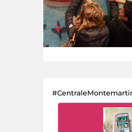
#CentraleMontemarti