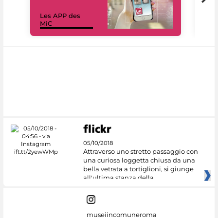
Les APP des
Les
MiC
rés
05/10/2018
Attraverso uno stretto passaggio con
una curiosa loggetta chiusa da una
bella vetrata a tortiglioni, si giunge
all'ultima stanza della
museiincomuneroma