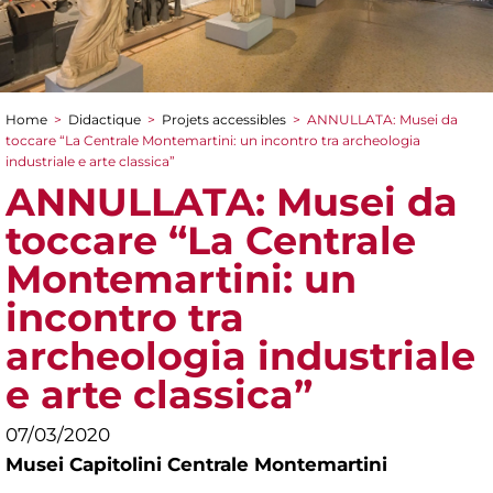
Home
>
Didactique
>
Projets accessibles
>
ANNULLATA: Musei da
You are here
toccare “La Centrale Montemartini: un incontro tra archeologia
industriale e arte classica”
ANNULLATA: Musei da
toccare “La Centrale
Montemartini: un
incontro tra
archeologia industriale
e arte classica”
07/03/2020
Musei Capitolini Centrale Montemartini