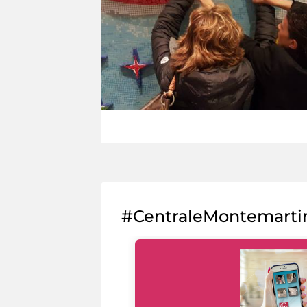
#CentraleMontemarti