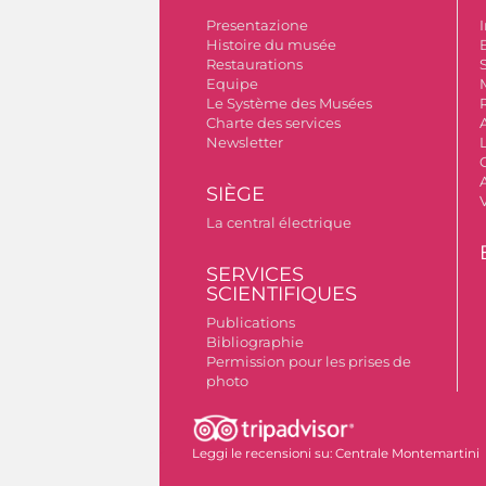
Presentazione
I
Histoire du musée
B
Restaurations
S
Equipe
Le Système des Musées
Charte des services
Newsletter
A
SIÈGE
La central électrique
SERVICES
SCIENTIFIQUES
Publications
Bibliographie
Permission pour les prises de
photo
Leggi le recensioni su:
Centrale Montemartini