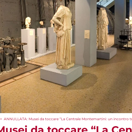
>
ANNULLATA: Musei da toccare “La Centrale Montemartini: un incontro tra 
sei da toccare “La Cen