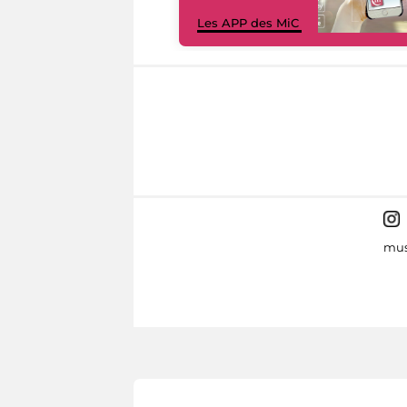
Les APP des MiC
mus