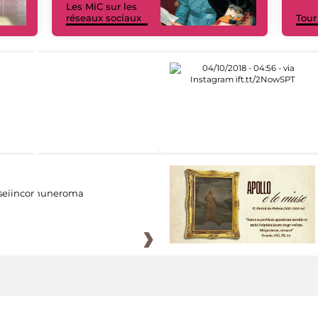
Les MiC sur les
réseaux sociaux
Tour
eiincomuneroma