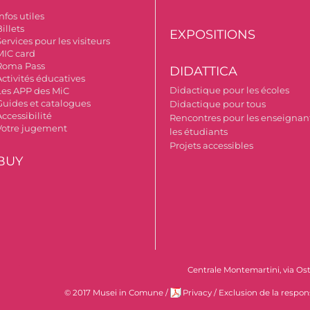
nfos utiles
illets
EXPOSITIONS
ervices pour les visiteurs
MIC card
Roma Pass
DIDATTICA
Activités éducatives
Didactique pour les écoles
Les APP des MiC
Guides et catalogues
Didactique pour tous
ccessibilité
Rencontres pour les enseignant
Votre jugement
les étudiants
Projets accessibles
BUY
Centrale Montemartini, via Ost
© 2017 Musei in Comune
/
Privacy
/
Exclusion de la respon