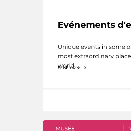
Evénements d'e
Unique events in some o
most extraordinary place
world.
Find more
MUSÉE