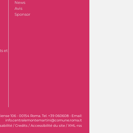
News
Avis
Sponsor
s et
iense 106 - 00154 Roma. Tel. +39 060608 - Email:
info.centralemontemartini@comune.roma.it
sabilité
/
Credits
/
Accessibilité du site
/
XML-rss