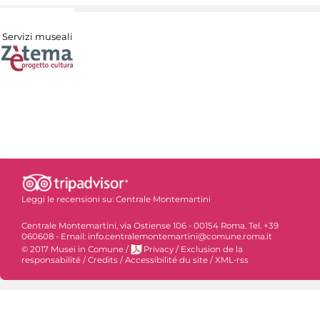
Servizi museali
Leggi le recensioni su:
Centrale Montemartini
Centrale Montemartini, via Ostiense 106 - 00154 Roma. Tel. +39
060608 - Email: info.centralemontemartini@comune.roma.it
© 2017 Musei in Comune
/
Privacy
/
Exclusion de la
responsabilité
/
Credits
/
Accessibilité du site
/
XML-rss