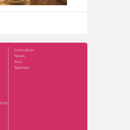
Calendrier
News
Avis
Sponsor
s et