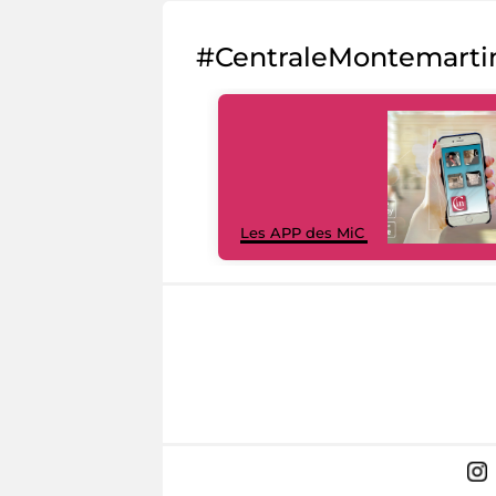
#CentraleMontemarti
Les APP des MiC