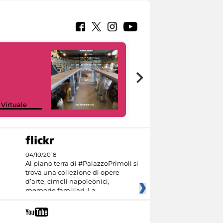
Google Arts &
 Virtuale
Culture
04/10/2018
Al piano terra di #PalazzoPrimoli si
trova una collezione di opere
d’arte, cimeli napoleonici,
memorie familiari. La