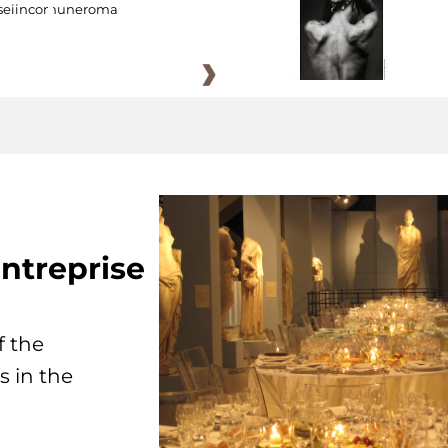
eiincomuneroma
ntreprise
f the
s in the