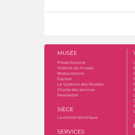
MUSÉE
Presentazione
I
Histoire du musée
B
Restaurations
S
Equipe
Le Système des Musées
Charte des services
Newsletter
A
SIÈGE
La central électrique
SERVICES