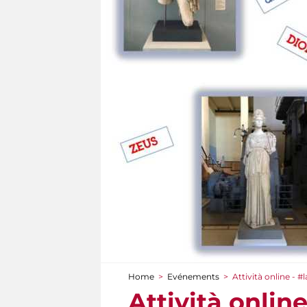
Home
>
Evénements
>
Attività online - #
You are here
Attività onlin