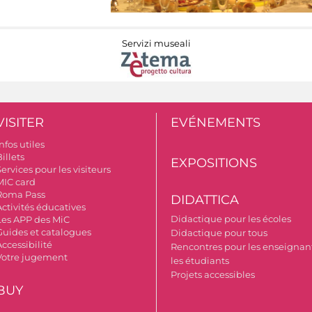
Servizi museali
VISITER
EVÉNEMENTS
nfos utiles
illets
EXPOSITIONS
ervices pour les visiteurs
MIC card
Roma Pass
DIDATTICA
Activités éducatives
Didactique pour les écoles
Les APP des MiC
Guides et catalogues
Didactique pour tous
ccessibilité
Rencontres pour les enseignant
Votre jugement
les étudiants
Projets accessibles
BUY