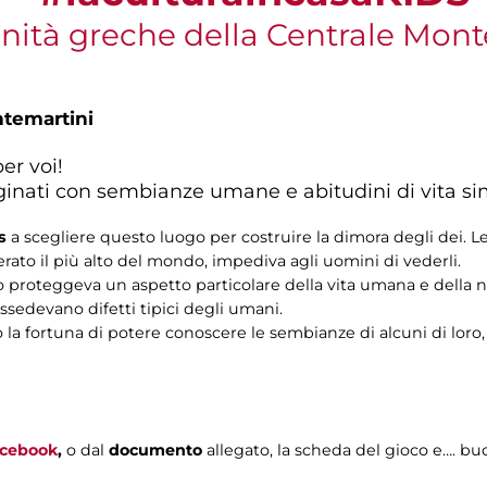
vinità greche della Centrale Mon
ntemartini
er voi!
inati con sembianze umane e abitudini di vita simi
s
a scegliere questo luogo per costruire la dimora degli dei. 
ato il più alto del mondo, impediva agli uomini di vederli.
o proteggeva un aspetto particolare della vita umana e della n
sedevano difetti tipici degli umani.
a fortuna di potere conoscere le sembianze di alcuni di loro, g
cebook
,
o dal
documento
allegato, la scheda del gioco e…. b