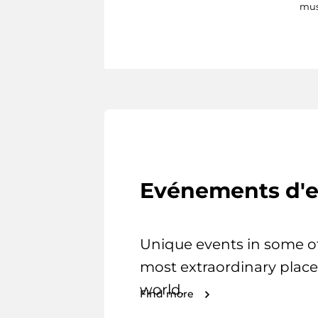
mus
Evénements d'e
Unique events in some o
most extraordinary place
world.
Find more