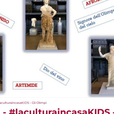
laculturaincasaKIDS - Gli Olimpi
e - #laculturaincasaKIDS 