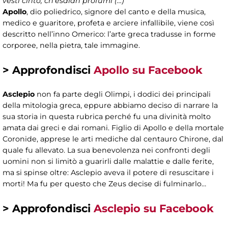
vesti cinto, ch’esalan profumi (…)”
Apollo
, dio poliedrico, signore del canto e della musica,
medico e guaritore, profeta e arciere infallibile, viene così
descritto nell’inno Omerico: l’arte greca tradusse in forme
corporee, nella pietra, tale immagine.
> Approfondisci
Apollo su Facebook
Asclepio
non fa parte degli Olimpi, i dodici dei principali
della mitologia greca, eppure abbiamo deciso di narrare la
sua storia in questa rubrica perché fu una divinità molto
amata dai greci e dai romani. Figlio di Apollo e della mortale
Coronide, apprese le arti mediche dal centauro Chirone, dal
quale fu allevato. La sua benevolenza nei confronti degli
uomini non si limitò a guarirli dalle malattie e dalle ferite,
ma si spinse oltre: Asclepio aveva il potere di resuscitare i
morti! Ma fu per questo che Zeus decise di fulminarlo…
> Approfondisci
Asclepio su Facebook