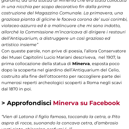
giardino, da una statua di Minerva che era stata collocata
in una nicchia per scopo decorativo fin dalla prima
costruzione del Magazzino Comunale. La primavera, una
graziosa pianta di glicine le faceva corona de’ suoi corimbi,
violaceo-azzurro ed è a malincuore che mi sono indotto,
allorché la Commissione m’incaricava di dirigere i restauri
dell’Antiquarium, a distruggere un così grazioso ed
artistico insieme”
Con queste parole, non prive di poesia, l’allora Conservatore
dei Musei Capitolini Lucio Mariani descriveva, nel 1907, la
prima collocazione della statua di
Minerva
, esposta poco
dopo la scoperta nel giardino dell’Antiquarium del Celio,
costruito alla fine dell’ottocento per raccogliere parte dei
numerosi reperti archeologici scoperti a Roma negli scavi
dal 1870 in poi.
> Approfondisci
Minerva su Facebook
“Vien di Latona il figlio famoso, toccando la cetra, a Pito
aspra di rocce, suonando la concava cetra, d’ambrosio