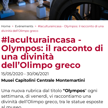
Home
>
Evénements
>
#laculturaincasa - Olympos: il racconto di una
You are here
divinità dell’Olimpo greco
#laculturaincasa -
Olympos: il racconto di
una divinità
dell’Olimpo greco
15/05/2020 - 30/06/2021
Musei Capitolini Centrale Montemartini
Una nuova rubrica dal titolo
"Olympos
" ogni
settimana, di venerdì, vi raccontiamo una
divinità dell’Olimpo greco, tra le statue esposte
al museo.