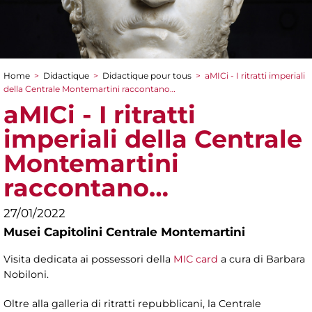
Home
>
Didactique
>
Didactique pour tous
>
aMICi - I ritratti imperiali
You are here
della Centrale Montemartini raccontano…
aMICi - I ritratti
imperiali della Centrale
Montemartini
raccontano…
27/01/2022
Musei Capitolini Centrale Montemartini
Visita dedicata ai possessori della
MIC card
a cura di Barbara
Nobiloni.
Oltre alla galleria di ritratti repubblicani, la Centrale