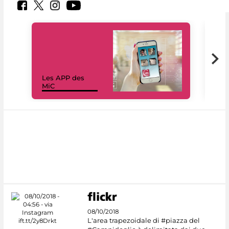
Les APP des
Les
MiC
rés
08/10/2018
L'area trapezoidale di #piazza del