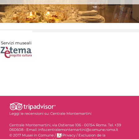
Servizi museali
Leggi le recensioni su:
Centrale Montemartini
Centrale Montemartini, via Ostiense 106 - 00154 Roma. Tel. +39
060608 - Email: info.centralemontemartini@comune.roma.it
© 2017 Musei in Comune
/
Privacy
/
Exclusion de la