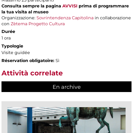
Massimo
25 partecipanti
Consulta sempre la pagina
AVVISI
prima di programmare
la tua visita al museo
Organizzazione:
Sovrintendenza Capitolina
in collaborazione
con
Zètema Progetto Cultura
Durée
1 ora
Typologie
Visite guidée
Réservation obligatoire:
Sì
Attività correlate
En archive