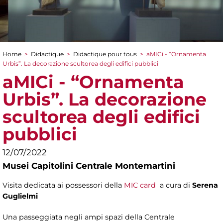
Home
>
Didactique
>
Didactique pour tous
>
aMICi - “Ornamenta
You are here
Urbis”. La decorazione scultorea degli edifici pubblici
aMICi - “Ornamenta
Urbis”. La decorazione
scultorea degli edifici
pubblici
12/07/2022
Musei Capitolini Centrale Montemartini
Visita dedicata ai possessori della
MIC card
a cura di
Serena
Guglielmi
Una passeggiata negli ampi spazi della Centrale