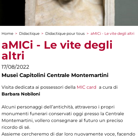
Home
>
Didactique
>
Didactique pour tous
>
aMICi - Le vite degli altri
You are here
aMICi - Le vite degli
altri
17/08/2022
Musei Capitolini Centrale Montemartini
Visita dedicata ai possessori della
MIC card
a cura di
Barbara Nobiloni
Alcuni personaggi dell’antichità, attraverso i propri
monumenti funerari conservati oggi presso la Centrale
Montemartini, vollero consegnare al futuro un preciso
ricordo di sé.
Assieme cercheremo di dar loro nuovamente voce, facendo