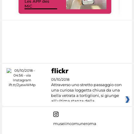
Les APP des
Les
MiC
rés
05/10/2018
Attraverso uno stretto passaggio con
una curiosa loggetta chiusa da una
bella vetrata a tortiglioni, si giunge
all'ultima stanza della
museiincomuneroma