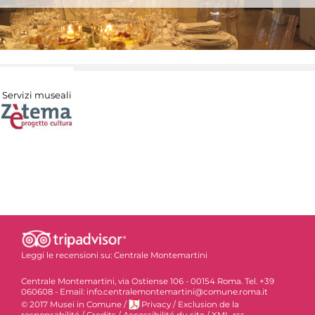
Servizi museali
Leggi le recensioni su:
Centrale Montemartini
Centrale Montemartini, via Ostiense 106 - 00154 Roma. Tel. +39
060608 - Email: info.centralemontemartini@comune.roma.it
© 2017 Musei in Comune
/
Privacy
/
Exclusion de la
responsabilité
/
Credits
/
Accessibilité du site
/
XML-rss