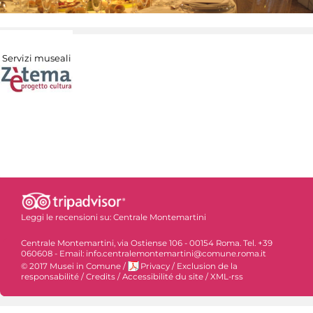
Servizi museali
Leggi le recensioni su:
Centrale Montemartini
Centrale Montemartini, via Ostiense 106 - 00154 Roma. Tel. +39
060608 - Email: info.centralemontemartini@comune.roma.it
© 2017 Musei in Comune
/
Privacy
/
Exclusion de la
responsabilité
/
Credits
/
Accessibilité du site
/
XML-rss