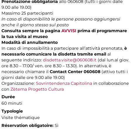
Prenotazione obbligatoria
allo 060608 (tutti i giorni dalle
9.00 alle 19.00)
Massimo
25 partecipanti
In caso di disponibilità le persone possono aggiungersi
anche il giorno stesso sul posto
Consulta sempre la pagina
AVVISI
prima di programmare
la tua visita al museo
Modalità di annullamento
In caso di impossibilità a partecipare all’attività prenotata,
è
necessario comunicare la disdetta tramite email
al
seguente indirizzo:
disdetta.visite@060608.it
(dal lun.al giov.
ore 8.30 – 17.00/ ven. ore 8.30 – 13.30). In alternativa, è
necessario chiamare il
Contact Center 060608
(attivo tutti i
giorni dalle ore 9.00 alle 19.00)
Organizzazione:
Sovrintendenza Capitolina
in collaborazione
con
Zètema Progetto Cultura
Durée
60 minuti
Typologie
Visite thématique
Réservation obligatoire:
Sì