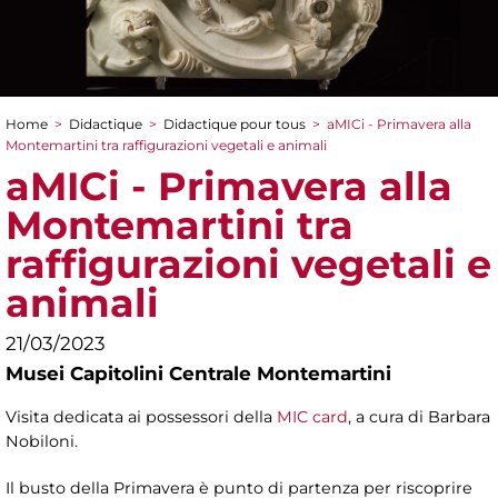
Home
>
Didactique
>
Didactique pour tous
>
aMICi - Primavera alla
You are here
Montemartini tra raffigurazioni vegetali e animali
aMICi - Primavera alla
Montemartini tra
raffigurazioni vegetali e
animali
21/03/2023
Musei Capitolini Centrale Montemartini
Visita dedicata ai possessori della
MIC card
, a cura di Barbara
Nobiloni.
Il busto della Primavera è punto di partenza per riscoprire