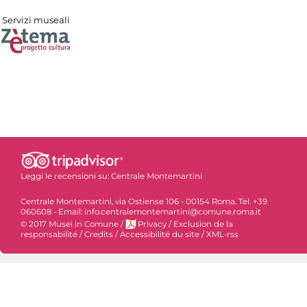
Servizi museali
Leggi le recensioni su:
Centrale Montemartini
Centrale Montemartini, via Ostiense 106 - 00154 Roma. Tel. +39
060608 - Email: info.centralemontemartini@comune.roma.it
© 2017 Musei in Comune
/
Privacy
/
Exclusion de la
responsabilité
/
Credits
/
Accessibilité du site
/
XML-rss