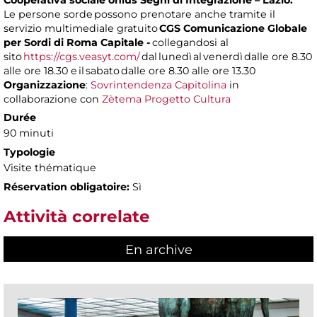
Cooperativa sociale onlus Segni di Integrazione – Lazio.
Le persone sorde possono prenotare anche tramite il
servizio multimediale gratuito
CGS Comunicazione Globale
per Sordi di Roma Capitale -
collegandosi al
sito
https://cgs.veasyt.com/
dal lunedì al venerdì dalle ore 8.30
alle ore 18.30 e il sabato dalle ore 8.30 alle ore 13.30
Organizzazione
:
Sovrintendenza Capitolina
in
collaborazione con
Zètema Progetto Cultura
Durée
90 minuti
Typologie
Visite thématique
Réservation obligatoire:
Sì
Attività correlate
En archive