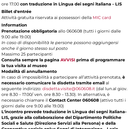
ore 17.00
con traduzione in Lingua dei segni italiana - LIS
Billet d'entrée
Attività gratuita riservata ai possessori della
MIC card
Information
Prenotazione obbligatoria
allo 060608 (tutti i giorni dalle
9.00 alle 19.00)
In caso di disponibilità le persone possono aggiungersi
anche il giorno stesso sul posto
Massimo
25 partecipanti
Consulta sempre la pagina
AVVISI
prima di programmare
la tua visita al museo
Modalità di annullamento
In caso di impossibilità a partecipare all’attività prenotata,
è
necessario comunicare la disdetta tramite email
al
seguente indirizzo:
disdetta.visite@060608.it
(dal lun.al giov.
ore 8.30 – 17.00/ ven. ore 8.30 – 13.30). In alternativa, è
necessario chiamare il
Contact Center 060608
(attivo tutti i
giorni dalle ore 9.00 alle 19.00)
L'incontro prevede traduzione in Lingua dei segni italiana-
LIS, grazie alla collaborazione del Dipartimento Politiche
Sociali e Salute (Direzione Servizi alla Persona) e della