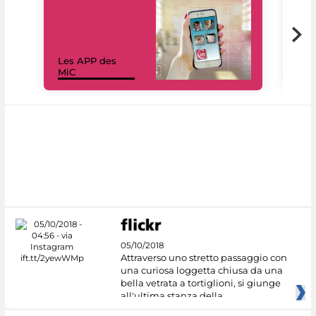
Les APP des
Les
MiC
rés
05/10/2018
Attraverso uno stretto passaggio con
una curiosa loggetta chiusa da una
bella vetrata a tortiglioni, si giunge
all'ultima stanza della