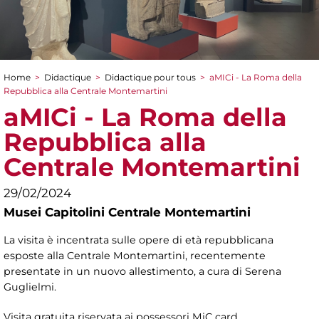
Home
>
Didactique
>
Didactique pour tous
>
aMICi - La Roma della
You are here
Repubblica alla Centrale Montemartini
aMICi - La Roma della
Repubblica alla
Centrale Montemartini
29/02/2024
Musei Capitolini Centrale Montemartini
La visita è incentrata sulle opere di età repubblicana
esposte alla Centrale Montemartini, recentemente
presentate in un nuovo allestimento, a cura di Serena
Guglielmi.
Visita gratuita riservata ai possessori MiC card.