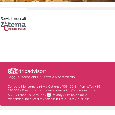
Servizi museali
Leggi le recensioni su:
Centrale Montemartini
Centrale Montemartini, via Ostiense 106 - 00154 Roma. Tel. +39
060608 - Email: info.centralemontemartini@comune.roma.it
© 2017 Musei in Comune
/
Privacy
/
Exclusion de la
responsabilité
/
Credits
/
Accessibilité du site
/
XML-rss