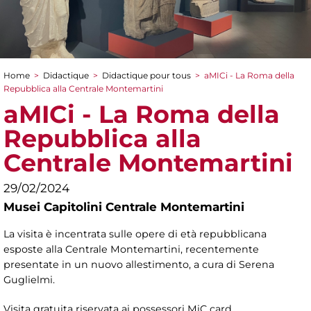
Home
>
Didactique
>
Didactique pour tous
>
aMICi - La Roma della
You are here
Repubblica alla Centrale Montemartini
aMICi - La Roma della
Repubblica alla
Centrale Montemartini
29/02/2024
Musei Capitolini Centrale Montemartini
La visita è incentrata sulle opere di età repubblicana
esposte alla Centrale Montemartini, recentemente
presentate in un nuovo allestimento, a cura di Serena
Guglielmi.
Visita gratuita riservata ai possessori MiC card.