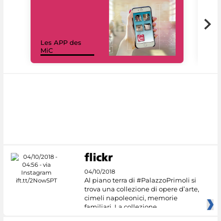
Les APP des
Les
MiC
rés
04/10/2018
Al piano terra di #PalazzoPrimoli si
trova una collezione di opere d’arte,
cimeli napoleonici, memorie
familiari. La collezione