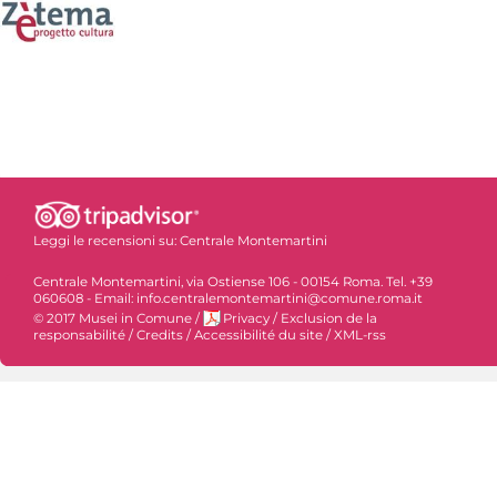
Leggi le recensioni su:
Centrale Montemartini
Centrale Montemartini, via Ostiense 106 - 00154 Roma. Tel. +39
060608 - Email: info.centralemontemartini@comune.roma.it
© 2017 Musei in Comune
/
Privacy
/
Exclusion de la
responsabilité
/
Credits
/
Accessibilité du site
/
XML-rss