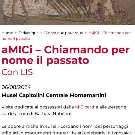
Home
>
Didactique
>
Didactique pour tous
>
aMICi – Chiamando per
You are here
nome il passato
aMICi – Chiamando per
nome il passato
Con LIS
06/08/2024
Musei Capitolini Centrale Montemartini
Visita dedicata ai possessori della
MIC card
e alle persone
sorde a cura di Barbara Nobiloni
Le opere antiche in cui si ricordano i nomi dei personaggi
effigiati in monumenti funerari, busti celebrativi o i mosaici,