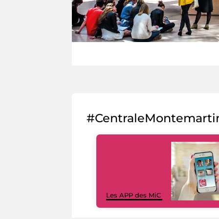
#CentraleMontemarti
Les APP des MiC