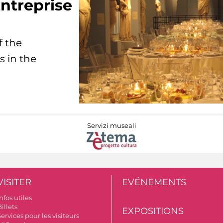
ntreprise
f the
s in the
Servizi museali
VISITER
EVÉNEMENTS
nfos utiles
illets
EXPOSITIONS
ervices pour les visiteurs