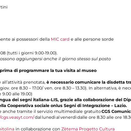
tini
mente ai possessori della
MIC card
e alle persone sorde
8 (tutti i giorni 9.00-19.00).
 possono aggiungersi anche il giorno stesso sul posto
prima di programmare la tua visita al museo
 all’attività prenotata,
è necessario comunicare la disdetta t
 giov. ore 8.30 – 17.00/ ven. ore 8.30 – 13.30). In alternativa, è n
e 9.00 alle 19.00)
gua dei segni italiana-LIS, grazie alla collaborazione del Dip
ella Cooperativa sociale onlus Segni di Integrazione – Lazio.
anche tramite il servizio multimediale gratuito
CGS Comunica
//cgs.veasyt.com/
dal lunedì al venerdì dalle ore 8.30 alle ore 18.3
itolina
in collaborazione con
Zètema Progetto Cultura