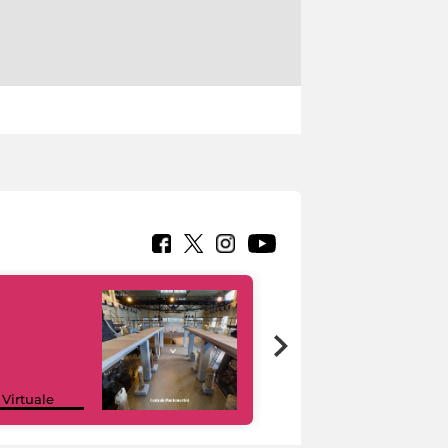
Google Arts &
 Virtuale
Culture