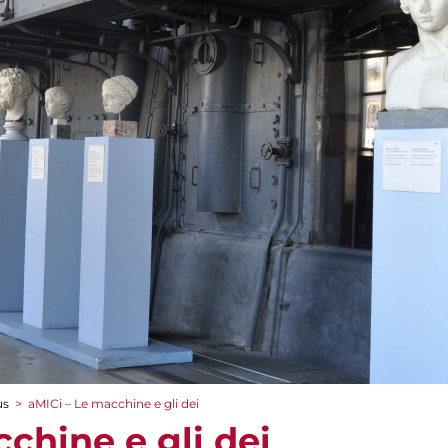
us
>
aMICi – Le macchine e gli dei
chine e gli dei