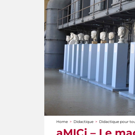
Home
>
Didactique
>
Didactique pour to
You are here
aMICi – Le mac