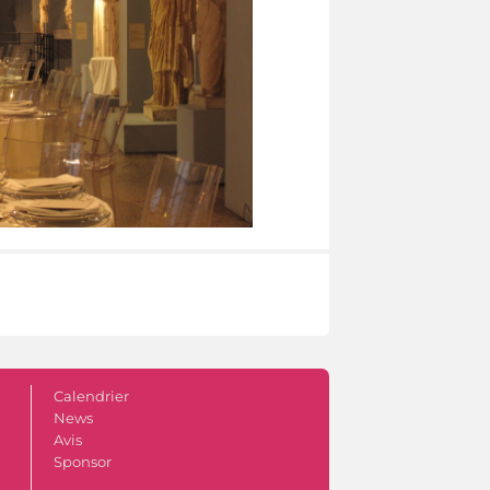
Calendrier
News
Avis
Sponsor