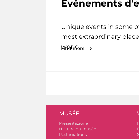
Evénements d'e
Unique events in some o
most extraordinary place
world.
Find more
MUSÉE
Presentazione
I
Histoire du musée
B
Restaurations
S