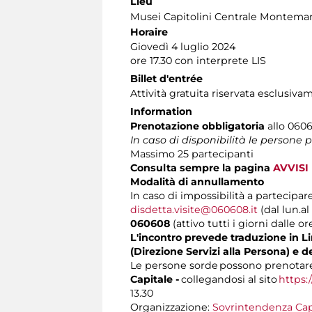
Lieu
Musei Capitolini Centrale Montemar
Horaire
Giovedì 4 luglio 2024
ore 17.30 con interprete LIS
Billet d'entrée
Attività gratuita riservata esclusiva
Information
Prenotazione obbligatoria
allo 06060
In caso di disponibilità le persone
Massimo 25 partecipanti
Consulta sempre la pagina
AVVISI
Modalità di annullamento
In caso di impossibilità a partecipare
disdetta.visite@060608.it
(dal lun.al
060608
(attivo tutti i giorni dalle or
L'incontro prevede traduzione in Lin
(Direzione Servizi alla Persona) e d
Le persone sorde possono prenotare 
Capitale -
collegandosi al sito
https:
13.30
Organizzazione:
Sovrintendenza Cap